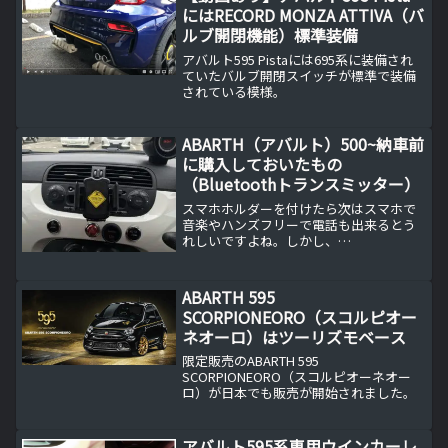
えしましたが、ステアリン...
にはRECORD MONZA ATTIVA（バ
ルブ開閉機能）標準装備
アバルト595 Pistaには695系に装備され
ていたバルブ開閉スイッチが標準で装備
されている模様。
ABARTH（アバルト）500~納車前
に購入しておいたもの
（Bluetoothトランスミッター）
スマホホルダーを付けたら次はスマホで
音楽やハンズフリーで電話も出来るとう
れしいですよね。しかし、
ABARTH（FIAT）では純正のBluetoothト
ランスミッターは販売されていません。
ABARTH 595
SCORPIONEORO（スコルピオー
ネオーロ）はツーリズモベース
限定販売のABARTH 595
SCORPIONEORO（スコルピオーネオー
ロ）が日本でも販売が開始されました。
アバルト595系専用ウインカーレ