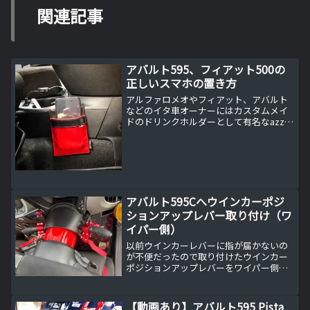
関連記事
アバルト595、フィアット500の
正しいスマホの置き方
アルファロメオやフィアット、アバルト
などのイタ車オーナーにはカスタムメイ
ドのドリンクホルダーとして有名なazzu
mijasさんのスマホケースとサングラスケ
ースを購入して取り付けました。
アバルト595Cへウインカーポジ
ションアップレバー取り付け（ワ
イパー側）
以前ウインカーレバーに指が届かないの
が不便だったので取り付けたウインカー
ポジションアップレバーをワイパー側の
レバーにも取り付けました。ウインカー
レバーが届かないのだからワイパーレバ
ーも届かない先日こちらの記事でもお伝
【動画あり】アバルト595 Pista