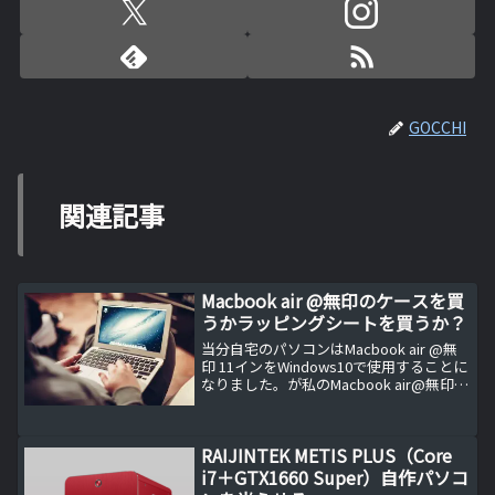
GOCCHI
関連記事
Macbook air @無印のケースを買
うかラッピングシートを買うか？
当分自宅のパソコンはMacbook air @無
印 11インをWindows10で使用することに
なりました。が私のMacbook air@無印
11インは俗に言うところのMID2012とい
う機種、つまり既に購入後4年目に突入し
ています。
RAIJINTEK METIS PLUS（Core
i7＋GTX1660 Super）自作パソコ