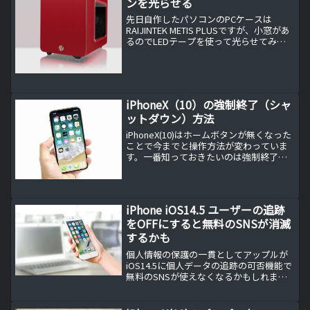
ンを光らせる
先日自作したパソコンのPCケースは
RAIJINTEK METIS PLUSですが、小窓があ
るのでLEDテープを使って光らせてみま
した。
iPhoneX（10）の強制終了（シャ
ットダウン）方法
iPhoneX(10)はホームボタンが無くなった
ことで今までと操作方法が変わっていま
す。一番知っておきたいのは強制終了
（シャットダウン）の方法ですのでお伝
えしておきます。
iPhone iOS14.5 ユーザーの追跡
をOFFにすると無料のSNSが消滅
するかも
個人情報の保護の一貫としてアップルが
iOS14.5に個人データの追跡の可否機能で
無料のSNSが使えなくなるかもしれませ
ん。