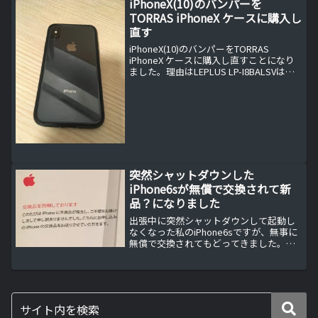
iPhoneX(10)のバンパーを
TORRAS iPhoneX ケースに購入し
直す
iPhoneX(10)のバンパーをTORRAS
iPhoneX ケースに購入し直すことになり
ました。理由はLEPLUS LP-I8BALSVは非
常に高級感があるiPhoneX(10)専用ダンパ
ーでしたが、幅が実質かなり幅広になる
ため、片手での操作に問題が生じたこと
が原因です。
突然シャットダウンした
iPhone6sが無償で交換されて新
品？になりました
出張中に突然シャットダウンして起動し
なくなった私のiPhone6sですが、無事に
無償で交換されてもどってきました。し
かし、これって本当に新品なんでしょう
か？本当に3営業日ほどで無償交換品が届
きましたアップルのサポートチャットで
手続きを完了さ...