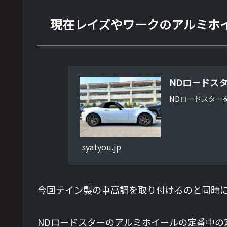
現在レイズやワークのアルミホ
NDロードス
NDロードスター
syatyou.jp
今回テイン製の車高調を取り付けるのと同時
NDロードスターのアルミホイールの定番中の定