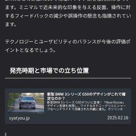
ます。ミニマルで近未来的な印象を与える反面、操作に対
するフィードバックの減少や誤操作の懸念も指摘されてい
ます。
テクノロジーとユーザビリティのバランスが今後の評価ポ
イントとなるでしょう。
発売時期と市場での立ち位置
新型 BMW 3シリーズ G50のデザインがこれで確
定なのか？
新型BMW 3シリーズ G50がついに登場！「Neue Klasse」
デザイン言語を採用し、ワイドなキドニーグリルとシャー
プなヘッドライトで洗練された外観に進化。ガソリンエン
ジンと電動モデルの**i3（NA0）**が共存する未来志向の
デザインと技術の全貌を詳しく解説します。BMW 3シリー
2025.02.16
syatyou.jp
ズ G50 デザインの魅力を徹底紹介！