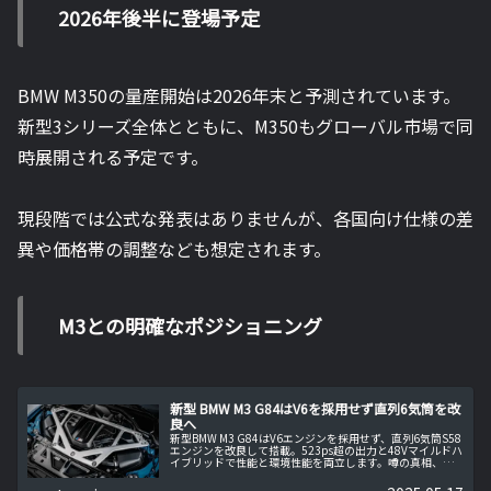
2026年後半に登場予定
BMW M350の量産開始は2026年末と予測されています。
新型3シリーズ全体とともに、M350もグローバル市場で同
時展開される予定です。
現段階では公式な発表はありませんが、各国向け仕様の差
異や価格帯の調整なども想定されます。
M3との明確なポジショニング
新型 BMW M3 G84はV6を採用せず直列6気筒を改
良へ
新型BMW M3 G84はV6エンジンを採用せず、直列6気筒S58
エンジンを改良して搭載。523ps超の出力と48Vマイルドハ
イブリッドで性能と環境性能を両立します。噂の真相、技
術背景、「Heart of Joy」制御ユニットの詳細までを網羅的
に解説。