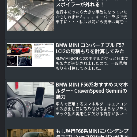
MTや2014年式以降の狙い目も解説。
スポイラーが外れる！
走行中だったら大きな事故になっていた
かもしれません。。。キーパーラボで洗
車中に・・・私は以前から洗車は自宅付
近のキーパーラボさんにお願いしていま
す。本当は自分で洗車したいところです
が、ぶっちゃけしんどいです。。。ま
あ、自宅ガレージが狭いこと...
BMW MINI コンバーチブル F57
LCI2の見積もりを計算してみた
BMW MINIのLCI2のモデルがやっと日本で
も販売が開始されましたので、一度見積
もりを計算してみました。
BMW MINI F56系おすすめスマホ
ルダー~ CravenSpeed Geminiの
魅力
車内で使用するスマホルダーはエアコン
の吹き出し口に取り付けるようなプラス
チック製の実用性に欠ける商品が多いで
すが、BMW MINI F56系の専用設計された
スマホルダーは使い勝手が抜群です。
もし現行F66系MINIにバンデンプ