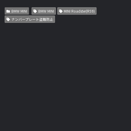
BMW MINI
BMW MINI
MINI Roadster(R59)
ナンバープレート盗難防止