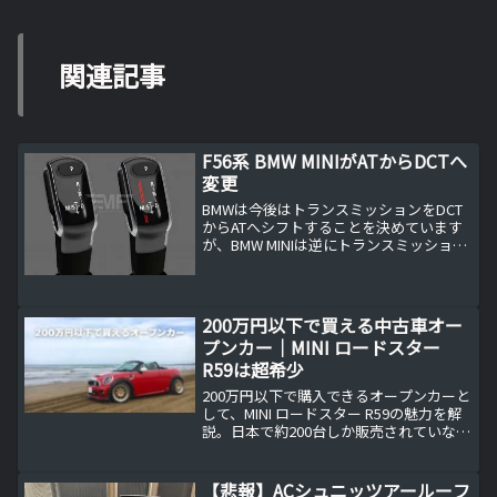
関連記事
F56系 BMW MINIがATからDCTへ
変更
BMWは今後はトランスミッションをDCT
からATへシフトすることを決めています
が、BMW MINIは逆にトランスミッション
をATからDCTにシフトするようです。AT
とDCTはどちらが優秀なのか？BMWは現
在Mモデルに採用されているトランスミ...
200万円以下で買える中古車オー
プンカー｜MINI ロードスター
R59は超希少
200万円以下で購入できるオープンカーと
して、MINI ロードスター R59の魅力を解
説。日本で約200台しか販売されていない
希少性や中古車市場の流通状況、元オー
ナー視点でのおすすめポイント、購入時
の注意点まで具体的に紹介します。6速
【悲報】ACシュニッツアールーフ