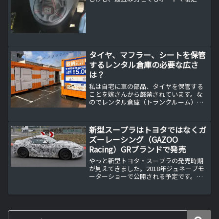
許しか持っていない人が多い。私的には
いかがなものかと思います。【悲報】ワ
イ自動車教習生、MTにしたことを後悔す
るたまたま見かけたfa...
タイヤ、マフラー、シートを保管
するレンタル倉庫の必要な広さ
は？
私は自宅に車の部品、タイヤを保管する
ことを嫁さんから厳禁されています。な
のでレンタル倉庫（トランクルーム）を
借りていますが、その都度迷うのはどれ
だけの面積を借りれば良いのかです。タ
イヤ4本を保管するために必要なレンタル
新型スープラはトヨタではなくガ
倉庫（トランクルーム）...
ズーレーシング（GAZOO
Racing）GRブランドで発売
やっと新型トヨタ・スープラの発売時期
が見えてきました。2018年ジュネーブモ
ーターショーで公開される予定です。新
型スープラはトヨタではなくガズーレー
シング（GR)ブランド新型スープラはトヨ
タブランドではなくガズーレーシング
（GAZOO Ra...