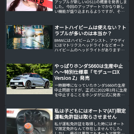
アップルが新しいiOS11の概要を発表しま
した。今回のアップデートでかなり新し
い機能が盛り込まれるようですが、その1
つがドライブモード機能です。ポケモン
GOが車に搭乗中に使用できないのと同じ
機能のようです。iPhoneをカーナビとし
オートハイビームは使えない？ト
て使用し...
ラブルが多いのは本当か？
BMWにはハイビームアシスト、アウディ
にはマトリクスヘッドライトなどオート
ハイビームのヘッドライトがあります
が、それは本当に付けない代物なのでし
ょうか？
やっぱりホンダS660は生産中止
へ～特別仕様車「モデューロX
Version Z」発売
一時期噂になっていたホンダS660の生産
中止問題ですが、正式に2022年3月に生産
を中止することをホンダが公式に発表し
ました。
私は子どもにはオートマ(AT)限定
運転免許証は取らさせません
私が運転免許証を取得した時にはオート
マ限定免許なんて存在しませんでした。
しかし、最近は男性でもオートマ限定免