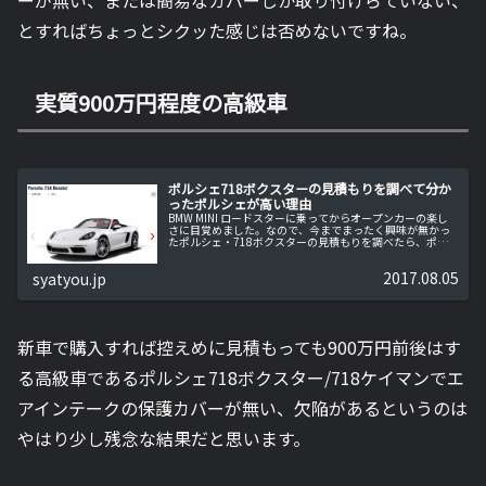
とすればちょっとシクッた感じは否めないですね。
実質900万円程度の高級車
ポルシェ718ボクスターの見積もりを調べて分か
ったポルシェが高い理由
BMW MINI ロードスターに乗ってからオープンカーの楽し
さに目覚めました。なので、今までまったく興味が無かっ
たポルシェ・718ボクスターの見積もりを調べたら、ポル
シェが高い理由が分かりました。ポルシェ・718ボクスタ
ーの仕様をネットで調...
2017.08.05
syatyou.jp
新車で購入すれば控えめに見積もっても900万円前後はす
る高級車であるポルシェ718ボクスター/718ケイマンでエ
アインテークの保護カバーが無い、欠陥があるというのは
やはり少し残念な結果だと思います。