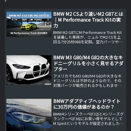
BMW M2 CSより速いM2 G87とは
｜M Performance Track Kitの実
力
BMW M2 G87にM Performance Track Kit
を装着した車両が、ニュルでM2 CSを上
回る7分25秒068を記録。空力パーツや車
高調の内容、M2 CSとの違い、純正チュ
ーニングとしての価値を整理します。
BMW M3 G80/M4 G82の大きなキ
ドニーグリルを小さく見せるアダ
プター
アメリカでもM3 G80/M4 G82の大きなキ
ドニーグリルは不評のようなので、その
対策パーツが販売されるかもしれませ
ん。M3 G80/M4 G82の大きなキドニーグ
リルはやはり不評？アメリカや欧州でも
M3 G80/M4 G82の大きなキド...
BMWアダプティブヘッドライト
に30万円の価値があるのか？
BMW4シリーズクーペ(F32)と4シリーズグ
ランクーペ(F36)にお買い得モデルとして
M Spiritというモデルが設定されました。
通常より約30万円ほど安くなっているの