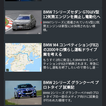
ですが、それには理由があります。BMW
420iクーペ/グランクーペ...
BMW 7シリーズセダン G70はV型
12気筒エンジンを廃止し電動化へ
BMW7シリーズに搭載されていたV型12気
筒エンジンは新型には採用されない模
様。
BMW M4 コンペティション(F82)
の2000キロ慣らし運転ドライブ
案を考える
もうすぐ2月に発注したBMW M４コンペ
ティション(F82)が納車されます。早急に
慣らし運転を終了したいので慣らし運転
ドライブのコースを考えてみました。
BMWのMモデルは納車2000キロまでは慣
らし運転が必要今回初めてのMモデルと
BMW 2シリーズ グランクーペ プ
いうことで...
ロトタイプ 試乗記
BMW 2シリーズ グランクーペ F44のプロ
トタイプの一部のメディア向けに試乗会
が行われた模様です。