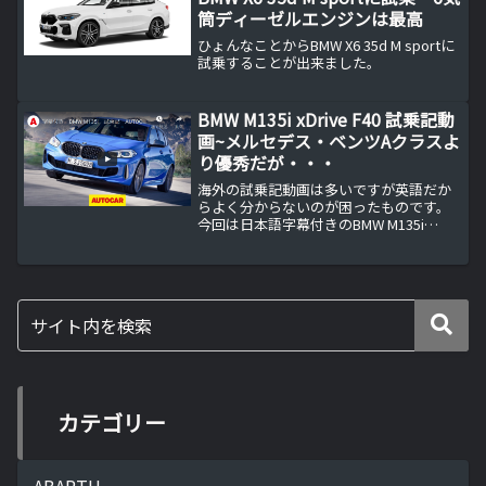
筒ディーゼルエンジンは最高
ひょんなことからBMW X6 35d M sportに
試乗することが出来ました。
BMW M135i xDrive F40 試乗記動
画~メルセデス・ベンツAクラスよ
り優秀だが・・・
海外の試乗記動画は多いですが英語だか
らよく分からないのが困ったものです。
今回は日本語字幕付きのBMW M135i
xDrive F40の試乗記動画なのでドライバ
ーの伝えたいニュアンスがよく分かりま
す。BMW 1シリーズ F40がFRからFF...
カテゴリー
ABARTH