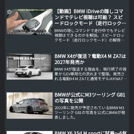
きるデザインとして長年愛されてきまし
た。しかし、最近のモデルでは、このグ
【動画】BMW iDriveの隠しコマ
リルが急激に巨...
ンドでテレビ視聴は可能？ スピ
ードロックモード（走行ロックモ
ード）解除方法を解説
BMWの隠しコマンドで走行中でもテレビ
視聴はできるのかを解説。スピードロッ
クモード（走行ロックモード）の解除方
法、ナビ操作との違い、車種や年式によ
る注意点を分かりやすくまとめていま
す。
BMW X4が復活？電動X4 M ZA7は
2027年発売か
BMW X4が復活する理由を、現行終了の背
景からEV専用化の流れまで整理。発売さ
れる電動X4 M ZA7と通常モデルiX4 NA7の
違い、BMW開発コードの読み方、M系EV
が車名にiを付けない名称戦略を確認す
る。さらにクアッドモーターなど電動M
BMWが公式にM3ツーリング G81
の注目点と、Neue Klasse世代で2027年
の写真を公開
を目安とする登場時期の根拠を、余計な
推測を排して事実ベースで丁寧にまとめ
2022年に発売が予定されているBMW M3
た。
ツーリング G81の写真を公式にBMWが発
表しました。
BMW X6 35d M sportに試乗～6気