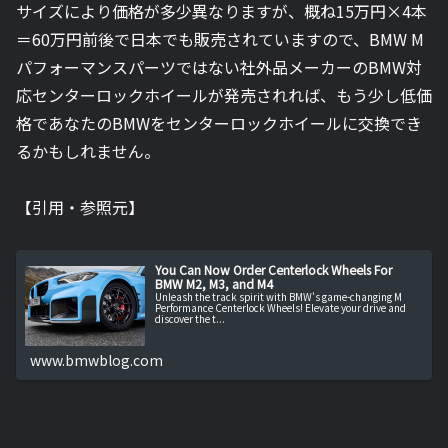
サイズにより価格が多少異なりますが、概ね15万円×4本
＝60万円前後で日本でも販売されていますので、BMW M
パフォーマンスパーツではない社外品メーカーのBMW対
応センターロックホイールが発売されれば、もう少し低価
格であなたのBMWをセンターロックホイールに交換でき
るかもしれません。
【引用・参照元】
You Can Now Order Centerlock Wheels For
BMW M2, M3, and M4
Unleash the track spirit with BMW's game-changing M
Performance Centerlock Wheels! Elevate your drive and
discover the t...
www.bmwblog.com