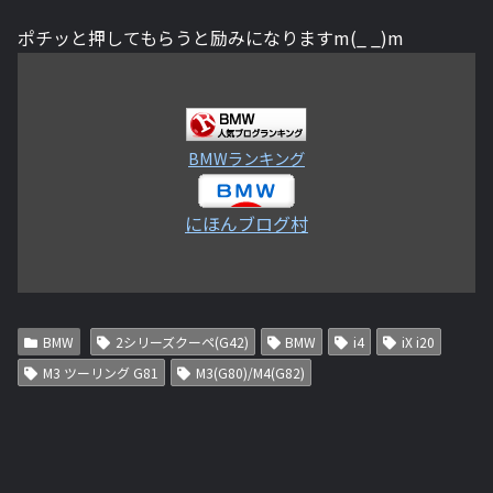
ポチッと押してもらうと励みになりますm(_ _)m
BMWランキング
にほんブログ村
BMW
2シリーズクーペ(G42)
BMW
i4
iX i20
M3 ツーリング G81
M3(G80)/M4(G82)