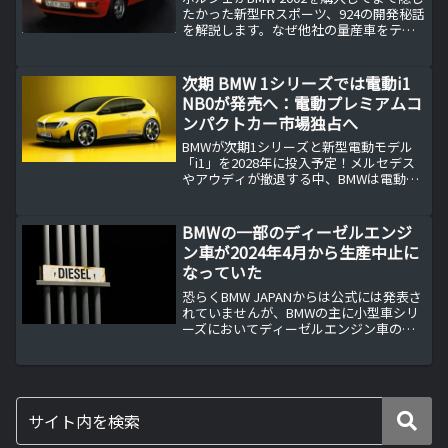
たかった新型FRスポーツ、924の開発秘話
を解説します。なぜ他社の量産車をテス
トミュールに選んだのか、その技術的理
由とブランド戦略、そして現代にも続く
偽装テストの考え方まで、私の考察と感
次期 BMW 1シリーズでは電動i1
想を交えて分かりやすく紹介します。
NB0が発売へ：電動プレミアムコ
ンパクトカー市場独占へ
BMWが次期1シリーズと新型電動モデル
「i1」を2028年に投入予定！メルセデス
やアウディが撤退する中、BMWは電動プ
レミアムコンパクトカー市場を独占する
構えです。新型i1のスペック、航続距離、
競合比較まで詳しく解説します。
BMWの一部のディーゼルエンジ
ン車が2024年4月から生産中止に
なっていた
恐らくBMW JAPANからは公式には発表さ
れていませんが、BMWの主に小型車シリ
ーズにおいてディーゼルエンジン車の生
産が2024年4月で中止されたことが分かり
ました。