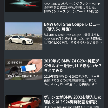
ついにBMW 2シリーズ グランクーペ F44
の発売を公式にBMWが発表しました。
BMW 2シリーズ グランクーペ F44は2020
年春頃発売！こちらの記事のような完成
度の高い予想CGが出回ること＝公式な発
表が近いというのがお約束ですが、...
BMW 640i Gran Coupe レビュー
（購入5ヶ月後）
私はBMW 640i Gran Coupeに乗るように
なって5ヶ月が経過しました。走行距離に
して約8,000キロ。そろそろいろいろ分か
ってきたので、今後BMW 640i Gran
Coupeの購入を検討している社長さんの
ためのレビューをお伝...
2019年式 BMW Z4 G29へ純正デ
ジタルキーを後付けできないか？
考えてみた
2019年式BMW Z4 G29にデジタルキーを
後付けできるのかを徹底検証。NFCと
Digital Key Plusの違い、必要部品やコー
ディング、ConnectedDrive認証の壁まで
実体験ベースで解説。
ポルシェがBMW 2002を購入した
理由とは？924開発秘話を解説
ポルシェがBMW 2002を購入してまで隠し