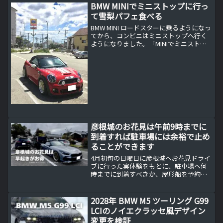
BMW MINIでミニストップに行っ
て雪梨パフェ食べる
BMW MINI ロードスターに乗るようになっ
てから、コンビニはミニストップへ行く
ようになりました。「MINIでミニストッ
プ」というシャレのつもりだったのです
が、最近はわざわざミニストップまで出
かけるようになりました。
彦根城のお花見は午前9時までに
到着すれば駐車場には余裕で止め
ることができます
4月初旬の日曜日に彦根城へお花見ドライ
ブに行った実体験をもとに、駐車場へ何
時までに到着すべきか、屋形船を予約な
しで楽しむコツ、天守閣見学でスニーカ
ーが必須だった理由まで詳しく紹介しま
す。
2028年 BMW M5 ツーリング G99
LCIのノイエクラッセ風デザイン
変更を検証