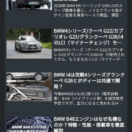
2028年 BMW M5 ツーリング G99 LCIのス
クープ画像を基に、ノイエクラッセ風デ
ザイン変更を事実ベースで検証。薄型ラ
イトやワイド化したフロント、リア意匠
の変化点を整理し、V8 PHEV継続や内装
iDrive X世代の論点、市場ポジションと価
BMW4シリーズ/クーペ G22/カブ
格レンジまで解説します。
リオレ G23/グランクーペ G26/i4
のLCI（マイナーチェンジ）モデ
ル
BMWの4シリーズ（クーペ G22/カブリオ
レ G23/グランクーペ G26/i4）が発売され
てから、もうまもなくLCI（マイナーチェ
ンジ）の時期を迎えることになります。
恐らくは一度にLCIを迎えるのではなく発
売順に順次LCIモデルに移行す...
BMW i4は次期4シリーズグランク
ーペ G26とボディーは共通で開
発？
今後BMWはi3＆i8に続くEV（電気自動
車）＆HV（ハイブリッド車）を順次発売
予定ですが、主力になると思われるi4が
初めてスクープされました。BMW i4とは
BMWが地球環境に配慮する車を作るため
に新たに用意したブランドが「BMW i｝
BMW B48エンジンはなぜ名機な
ブ...
のか？特徴・性能・搭載車を徹底
解説