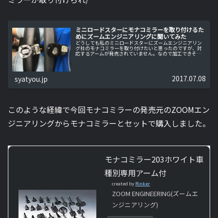
ミニロードスターにモナコミラーを取り付けるた
めにズームエンジニアリングに聞いてみた
どうしても私のミニロードスターにズームエンジニアリン
グ社のモナコミラーを取り付けたいと思ったのですが、対
応するアームが発売されていません。なので加工できそう
なアームをズームエンジニアリング社に聞いてみました。
E46 BMW 3シリーズの中古...
2017.07.08
syatyou.jp
このような経緯で今回モナコミラーの発売元のZOOMエン
ジニアリングからモナコミラーとセットで購入しました。
モナコミラー203ホワイト車
種別専用アーム付
created by
Rinker
ZOOM ENGINEERING(ズームエ
ンジニアリング)