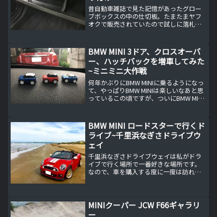
昔自動車雑誌で見た記憶があったグロー
ブボックスの中の仕切板。たまたまヤフ
オクで販売されていたので試しに落札し
てみたました。
BMW MINI 3ドア、クロスオーバ
ー、ハッチバックを増車してみた
~ミニミニ大作戦
何年かぶりにBMW MINIに乗るようになっ
て、やっぱりBMW MINIは楽しいなあと思
っているこの頃ですが、ついにBMW MINI
ロードスター以外にも3ドア、クロスオー
バー、クーペの3台を増車してみました
（笑）R56系の時代にもBMW ...
BMW MINI ロードスターで行くド
ライブ~千里浜なぎさドライブウ
ェイ
千里浜なぎさドライブウェイは私がドラ
イブで行く場所で一番好きな場所です。
なので、車を購入する度に一度は訪れる
ようにしていますが、何回来ても最高の
場所です。BMW640iグランクーペでも千
里浜なぎさドライブウェイへドライブご
覧のようにメインカ...
MINIクーパー JCW F66ギャラリ
ー