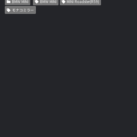
BMW MINI
BMW MINI
MINI Roadster(R59)
モナコミラー