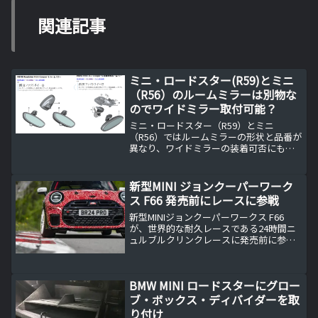
関連記事
ミニ・ロードスター(R59)とミニ
（R56）のルームミラーは別物な
のでワイドミラー取付可能？
ミニ・ロードスター（R59）とミニ
（R56）ではルームミラーの形状と品番が
異なり、ワイドミラーの装着可否にも差
があります。本記事ではRealOEMを用い
て両者を比較し、MINI ロードスター R59
がBMW Z4（E89）や旧型1シリーズと共
新型MINI ジョンクーパーワーク
通部品である点を解説。バックカメラ用
ス F66 発売前にレースに参戦
モニター付きルームミラーが装着できる
可能性について、実用目線で検証しま
新型MINIジョンクーパーワークス F66
す。
が、世界的な耐久レースである24時間ニ
ュルブルクリンクレースに発売前に参戦
が決定しました。偽装を施した赤と白の
ボディでオフィシャル写真も公開されま
した。
BMW MINI ロードスターにグロー
ブ・ボックス・ディバイダーを取
り付け