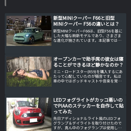
新型MINIクーパー F66と旧型
MINIクーパー F56の違いとは？
新型MINIクーパーF66は、旧型F56を基に
した大幅な刷新モデルであり、さまざま
な進化が施されています。本記事では、
F66とF56の具体的な違いについてお伝え
します。
オープンカーで助手席の彼女は寝
ることができるほど静かなのか？
ミニ・ロードスター(R59)を購入するにあ
たって心配していたのが騒音です。私は
車の中ではポッドキャストや音楽を常に
聞いています。なのでオープンカーで屋
根を開けて走っているときにも音楽は聞
きたいのですが。。。オープンカーで屋
LEDフォグライトがカッコ悪いの
根を開けて音楽を聞...
でPIAAのステッカーを自作して貼
ってみた
先日アディショナルライト風のLEDフォ
グランプ＆デイライトを取り付けたので
すが、真ん中のフォグランプは使用しな