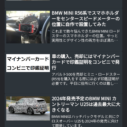
いので目隠し用にPIAAのステッカーを自
作して貼り付けてみました。
BMW MINI R56系でスマホホルダ
ーをセンタースピードメーターの
位置に自作で設置してみた
これまで散々悩んできたBMW MINI ロード
スターのスマホホルダーの位置。やっと
実用性とデザイン性の両方をほぼ満たす
取付方法が見つかりました。気がつけば
意外と簡単な方法でしたよ。
車の購入、売却にはマイナンバー
カードで印鑑証明をコンビニで発
行
アバルト500を売却とミニ・ロードスター
(R59)を購入をする際には必ず印鑑証明が
必要です。平日に役所に行くのは難しい
方はマイナンバーカードを持っていれば
コンビニで印鑑証明が発行できるので便
利ですよ。車の購入と売却には印鑑証明
2024年発売予定のBMW MINI カ
が必要車の売却...
ントリーマン U25は過去最大に大
きくなる
BMW MINIはハッチバックモデルと共にク
ロスオーバー U25も2024年の発売に向け
て開発しています。