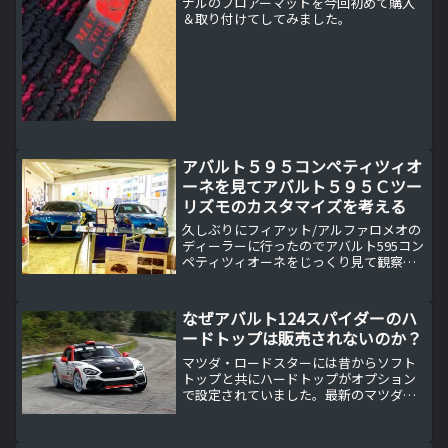
ナルのフロアーマットを今回初めて購入
＆取り付けてしてみました。
アバルト５９５コンペティツィオ
ーネを見てアバルト５９５Ｃツー
リズモのカスタマイズを考える
久しぶりにフィアット/アルファロメオの
ディーラーに行ったのでアバルト595コン
ペティツィオーネをじっくり見て観察し
てみた。やっぱりアバルト595コンペティ
ツィオーネはカッコいい！私がMYSでア
バルト595Cツーリズモを発注したのは、
なぜアバルト124スパイダーのハ
単純にオ...
ードトップは販売されないのか？
マツダ・ロードスターには昔からソフト
トップと共にハードトップがオプション
で設定されていました。最新のマツダ・
ロードスターにはハードトップバージョ
ンのRFが設定されていることから、ハー
ドトップのニーズは高いと思います。ソ