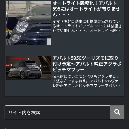
オートライト義務化！アバルト
フトトップのオープンカ...
595にはオートライトが有りませ
ん・・・
イマドキ軽自動車にも標準装備されてい
るオートライトがアバルト595には装備さ
れていません・・・。オートライト義務
化とは？2016年10月7日の国連欧州経済
委員会自動車基準調和世界フォーラム
(WP29)において制定された、自動車の安
全機能につ...
アバルト595Cツーリズモに取り
付け予定～アバルト純正アクラポ
ビッチマフラー
個人的にはレコモンよりもアクラポビッ
チ派なんですよねえ。アバルト695ヴァー
レ純正アクラポビッチマフラーアバルト
696リヴァーレには標準でレコードモンツ
ァではなくアクラポビッチのマフラーが
装備されています。私はレコードモンツ
ァのマフラーの音...