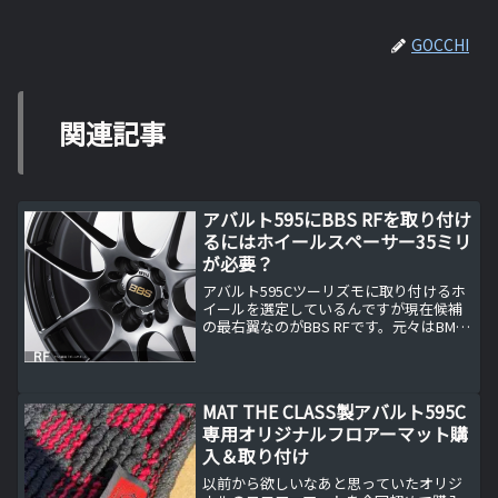
GOCCHI
関連記事
アバルト595にBBS RFを取り付け
るにはホイールスペーサー35ミリ
が必要？
アバルト595Cツーリズモに取り付けるホ
イールを選定しているんですが現在候補
の最右翼なのがBBS RFです。元々はBMW
MINI用のオフセットなのでアバルトには
ホイールスペーサー（ワイトレ）が必要
ですが・・・。BBS RF（RF500)は...
MAT THE CLASS製アバルト595C
専用オリジナルフロアーマット購
入＆取り付け
以前から欲しいなあと思っていたオリジ