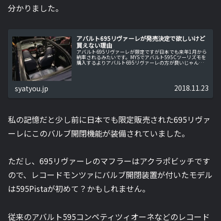
分かりました。
アバルト695リヴァーレが発売決定で欲しいけど
買えない理由
アバルト695リヴァーレが限定ですが日本でも来年1月から
納車されるみたいです。MYSでアバルト595Cツーリズモを
購入するよりアバルト695リヴァーレの方が良いじゃんと
思いましたが・・・。アバルト695リヴァーレとは・・・
アバルト595モデ...
2018.11.23
syatyou.jp
私の記憶だと少し前に日本でも限定販売された695リヴァ
ーレにこのバルブ開閉機能が装備されていました。
ただし、695リヴァーレのマフラーはアクラポビッチです
ので、レコードモンツァにバルブ開閉装置が付いたモデル
は595Pistaが初めて？かもしれません。
従来のアバルト595コンペティツィオーネなどのレコード