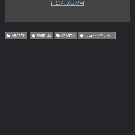
にほんブログ村
ABARTH
595Pista
ABARTH
レコードモンツァ