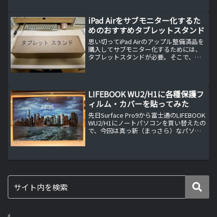
iPad Airをサブモニター化するた
めのおすすめタブレットスタンド
思い切ってiPad Airのアップル整備済品を
購入してサブモニター化するためには、
タブレットスタンドが必要。そこで、私
が過去の失敗から得た知識を使って今回
は失敗しないタブレットスタンドを購入
することができました。
LIFEBOOK WU2/H1に各種保護フ
ィルム・カバーを貼ってみた
先日Surface Pro9から富士通のLIFEBOOK
WU2/H1にノートパソコンを買い替えたの
で、今回は真っ新（まっさら）なパソコ
ンにモニター保護フィルム、トラックパ
ッド保護フィルム、キーボードカバー、
そしてラッピングまで一気に行いま...