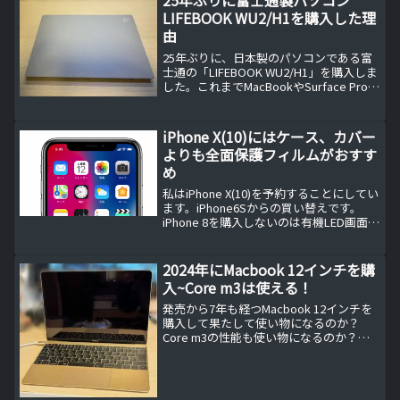
25年ぶりに富士通製パソコン
位...
LIFEBOOK WU2/H1を購入した理
由
25年ぶりに、日本製のパソコンである富
士通の「LIFEBOOK WU2/H1」を購入しま
した。これまでMacBookやSurface Proな
ど、海外メーカーのパソコンを利用して
いましたが、近年のリモートワークの増
加や日常的な持ち運びを考え...
iPhone X(10)にはケース、カバー
よりも全面保護フィルムがおすす
め
私はiPhone X(10)を予約することにしてい
ます。iPhone6Sからの買い替えです。
iPhone 8を購入しないのは有機LED画面を
見てみたいから。しかし、それには大き
な問題があることに気づきました。
iPhone X(10)にはケー...
2024年にMacbook 12インチを購
入~Core m3は使える！
発売から7年も経つMacbook 12インチを
購入して果たして使い物になるのか？
Core m3の性能も使い物になるのか？た
だ軽いMacbookが欲しいという理由だけ
で、購入したのは成功か？失敗か？