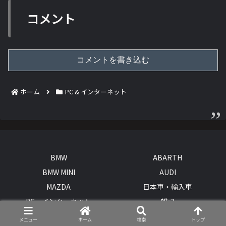
コメント
コメントを書き込む
ホーム
PC & インターネット
BMW
ABARTH
BMW MINI
AUDI
MAZDA
日本車・輸入車
PC・インターネット
雑記
© 2015 BMWとオープンカー、２台持ちは大変でした/GOCCHI.
メニュー
ホーム
検索
トップ