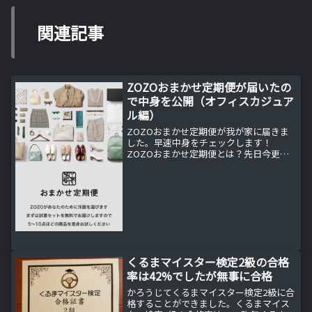
関連記事
ZOZOおまかせ定期便が届いたの
で中身を公開（オフィスカジュア
ル編）
ZOZOおまかせ定期便が我が家に届きま
した。早速中身をチェックします！
ZOZOおまかせ定期便とは？先日今更な
がらですがZOZOスーツが届いたので計
測（撮影）してみたものの、
ZOZOTOWNでどんな服を選んでよいの
か？まったく検討も使いない。...
くるまマイスター検定2級の合格
率は42%でしたが無事に合格
かろうじてくるまマイスター検定2級に合
格することができました。くるまマイス