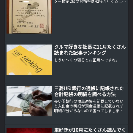
ター検定2級の合格率は42%昨年くるまマ
イスター検定というものを受験したので
すが、その合否の連絡がやっと届きまし
た。結論から言えばくるまマイスター検
定2級に合格したの...
クルマ好きな社長に11月たくさん
読まれた記事ランキング
もうい～くつ寝るとお正月～ですね。
三菱UFJ銀行の通帳に記帳された
合計記帳の明細を調べる方法
長い間銀行の預金通帳を記載していない
と入出金の明細が預金通帳に記載されず
明細が分からないので困ってしましま
す。
車好きが10月にたくさん読んでく