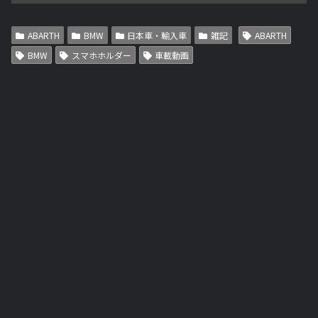
ABARTH
BMW
日本車・輸入車
雑記
ABARTH
BMW
スマホホルダー
車載動画