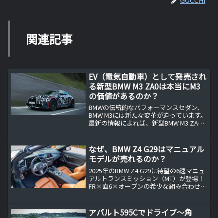
関連記事
EV（電気自動車）として発売され
る新型BMW M3 ZA0は本当にM3
の価値があるのか？
BMWの伝統的なパフォーマンスセダン、
BMW M3には新たな変革が迫っています。
最新の情報によれば、新型BMW M3 ZA0
は電気自動車（EV）として登場する見通
しです。しかし、果たしてこれは本当に
M3の価値を持つものなのでしょうか？
なぜ、BMW Z4 G29はマニュアル
BMW...
モデルが売れるのか？
2025年のBMW Z4 G29に待望の6速マニュ
アルトランスミッション（MT）が登場！
FR×直6×オープンの希少な組み合わせを
持つZ4のMT仕様は、本当に「買い」なの
か？ATとの違いやライバル車との比較を
交えながら、その魅力と価値を徹底解説
アバルト595Cでドライブ～角
します。