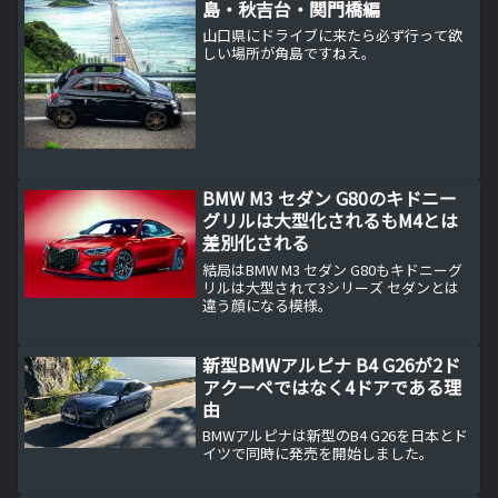
島・秋吉台・関門橋編
山口県にドライブに来たら必ず行って欲
しい場所が角島ですねえ。
BMW M3 セダン G80のキドニー
グリルは大型化されるもM4とは
差別化される
結局はBMW M3 セダン G80もキドニーグ
リルは大型されて3シリーズ セダンとは
違う顔になる模様。
新型BMWアルピナ B4 G26が2ド
アクーペではなく4ドアである理
由
BMWアルピナは新型のB4 G26を日本とド
イツで同時に発売を開始しました。