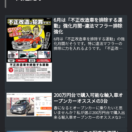
6月は「不正改造車を排除する運
動」強化月間~違法マフラー排除
強化
6月は「不正改造車を排除する運動」の強
化月間だそうです。特に違法マフラーの
排除に力を入れるようです。「不正改造
車を排除する運動」の強化月間実施事項
１．全国で１７７回の街頭検査を計画国
土交通省では、違法マフラーを装着した
り、タイヤが車体外には...
200万円台で購入可能な輸入車オ
ープンカーオススメの3台
春になるとオープンカーに乗りたいと思
いませんか？私が選ぶ200万円台で購入出
来る輸入車オープンカーのオススメな3台
をご紹介します。