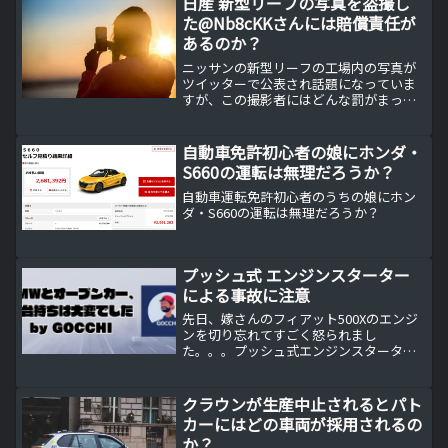
日産 新型リーフの写真を盗撮し
た@Nb8cKKさんには賠償責任が
あるのか？
ニッサンの新型リーフの工場内の写真が
ツイッターで公表され話題になっていま
すが、この撮影者にはどんな罰がまって
いるのか？を考えてみました。撮影者の
立場による罰の違い日産工場の期間工が
発表前の新型リーフを勝手にツイッター
自動車免許初心者の娘にホンダ・
でリークして大炎上！リー...
S660の運転は無理だろうか？
自動車運転免許初心者のうちの娘にホン
ダ・S660の運転は無理だろうか？
プッシュ式 エンジンスターター
による事故に注意
先日、嫁さんのフィアット500Xのエンジ
ンを切り忘れてすごく怒られまし
た。。。プッシュ式エンジンスターター
による事故先日嫁さんのフィアット500X
に乗った際にエンジンを停止するのを忘
れて自宅のガレージに駐車していまし
クラウンが生産中止されるとパト
た。幸い嫁さんが気付いた...
カーにはどの車両が採用されるの
か？