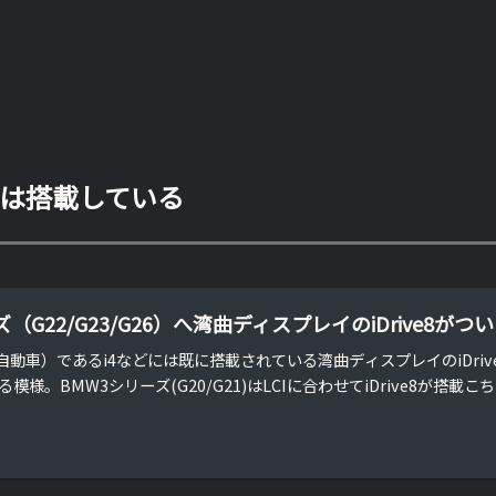
e8は搭載している
（G22/G23/G26）へ湾曲ディスプレイのiDrive8がつ
自動車）であるi4などには既に搭載されている湾曲ディスプレイのiDri
様。BMW3シリーズ(G20/G21)はLCIに合わせてiDrive8が搭載こちら