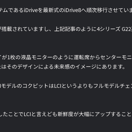
あるiDriveを最新式のiDrive8へ順次移行させてい
ve8が搭載されていますし、上記記事のように4シリーズ G2
プレイが1枚の液晶モニターのように運転席からセンター
たはそのデザインによる未来感のイメージにあります。
0のLCIモデルのコクピットはLCIというよりもフルモデ
したことでLCIと言えども新鮮度が大幅にアップすること