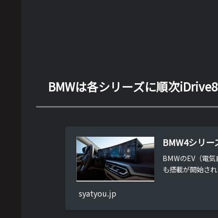
BMWは各シリーズに順次iDriv
BMW4シリーズ
BMWのEV（電気
も搭載が開始される模
syatyou.jp