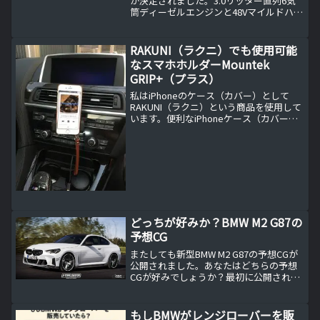
が決定されました。3.0リッター直列6気
筒ディーゼルエンジンと48Vマイルドハイ
ブリッドを搭載し、圧倒的な走行性能と
燃費効率を実現しました。発売日や価
格、日本市場への導入の可能性、注目の
RAKUNI（ラクニ）でも使用可能
最新装備について詳しく解説します。
なスマホホルダーMountek
GRIP+（プラス）
私はiPhoneのケース（カバー）として
RAKUNI（ラクニ）という商品を使用して
います。便利なiPhoneケース（カバー）
なのですが、唯一の難点は車のスマホホ
ルダーにフィットしないことでしたが、
やっとRAKUNI（ラクニ）にぴったりなス
マ...
どっちが好みか？BMW M2 G87の
予想CG
またしても新型BMW M2 G87の予想CGが
公開されました。あなたはどちらの予想
CGが好みでしょうか？最初に公開された
新型BMW M2 G87の予想CG最初に公開さ
れた新型BMW M2 G87の予想CGはこちら
の記事で紹介しているフロント...
もしBMWがレンジローバーを販