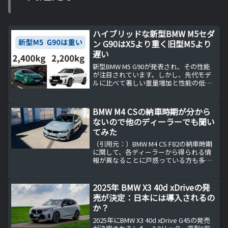
ハイブリッドな新型BMW M5セダ
ン G90はX5より重く旧型M5より
遅い
新型BMW M5 G90が発表され、その性能
が注目されています。しかし、先代モデ
ルに比べて著しい重量増加と性能の低下
が問題視されています。新たに搭載され
たハイブリッドシステムの導入により、
車両重量が増加し、加速性能が若干低下
BMW M4 CSの納車時期が分から
したことが主な要...
ないので他のディーラーでも聞い
てみた
（引用元：）BMW M4 CS F82の納車時期
に関して、各ディーラーから得られる情
報が異なることに戸惑っている方も多い
かもしれません。特に、納車を心待ちに
しているユーザーにとって、正確な納車
時期の情報は重要です。本記事では、私
2025年 BMW X3 40d xDriveの発
が実際に体験...
売が決定：日本には導入されるの
か？
2025年にBMW X3 40d xDrive G45の発売