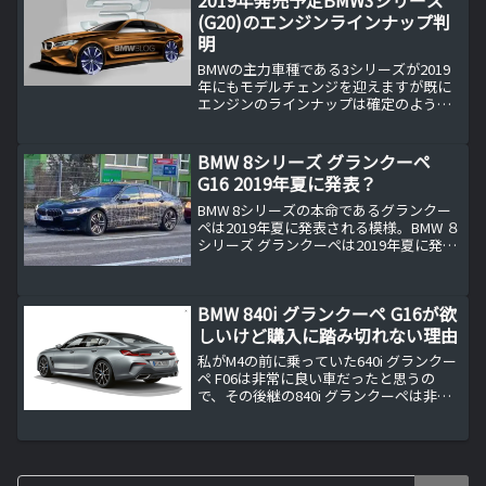
2019年発売予定BMW3シリーズ
(G20)のエンジンラインナップ判
明
BMWの主力車種である3シリーズが2019
年にもモデルチェンジを迎えますが既に
エンジンのラインナップは確定のようで
す。恐らく少し遅れてモデルチェンジを
行う4シリーズ（G22)も同様と思われま
す。BMW3シリーズ(G20)のエンジンライ
BMW 8シリーズ グランクーペ
ンナッ...
G16 2019年夏に発表？
BMW 8シリーズの本命であるグランクー
ペは2019年夏に発表される模様。BMW ８
シリーズ グランクーペは2019年夏に発
表？BMWのフラッグシップシリーズであ
る8シリーズの本命、グランクーペの登場
が2019年夏に早まりそうです。と、言っ...
BMW 840i グランクーペ G16が欲
しいけど購入に踏み切れない理由
私がM4の前に乗っていた640i グランクー
ペ F06は非常に良い車だったと思うの
で、その後継の840i グランクーペは非常
に欲しい車ではあるのですが、購入に踏
み切れない理由があります。