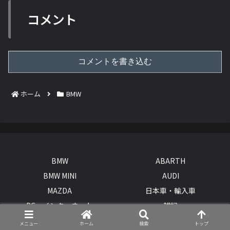
コメント
コメントを書き込む
ホーム
BMW
BMW
ABARTH
BMW MINI
AUDI
MAZDA
日本車・輸入車
PC・インターネット
雑記
© 2015 BMWとオープンカー、２台持ちは大変でした/GOCCHI.
メニュー
ホーム
検索
トップ