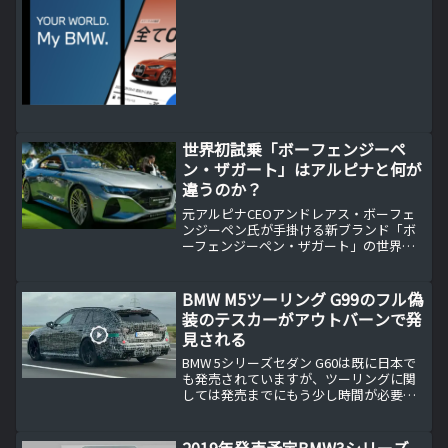
世界初試乗「ボーフェンジーペ
ン・ザガート」はアルピナと何が
違うのか？
元アルピナCEOアンドレアス・ボーフェ
ンジーペン氏が手掛ける新ブランド「ボ
ーフェンジーペン・ザガート」の世界初
試乗レポート。BMW M4ベースで611馬
力、99台限定のコーチビルドカーとアル
ピナとの根本的違いを詳しく解説。ザガ
BMW M5ツーリング G99のフル偽
ートデザイン、手作り内装、圧倒的性能
装のテスカーがアウトバーンで発
の魅力を専門記者の体験談とともにお届
見される
けします。
BMW 5シリーズセダン G60は既に日本で
も発売されていますが、ツーリングに関
しては発売までにもう少し時間が必要で
す。しかし、その後に控えているBMW M5
セダン G90と久しぶりに復活するM5ツー
リング G99の発売も控えています。