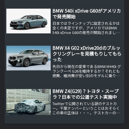
BMW 540i xDrive G60がアメリカ
で発売開始
日本ではラインナップに設定されるかは
全くの未定ですが、アメリカではBMW
540i xDrive G60の発売が開始されまし
た。
BMW X4 G02 xDrive20dのブルッ
クリングレーを見積もりしてもら
った
先日から現在の愛車であるBMW M440i グ
ランクーペ G26を維持するか？それとも
燃費、維持費が安い別のモデルに乗り換
えるのか？を検討して一旦は見送った訳
ですが、これが意外な所から意外な展開
に発展します。
BMW Z4(G29)？トヨタ・スープ
ラ？日本での公道テスト実施中
Twitterで公開されている謎のテストカ
ー。千葉ナンバーということはおそらく
この車の正体は・・・。テストカーの正
体はBMW？それともトヨタ？首都高C1芝
公園付近にて偶然にも渋滞でじっくりと
れたスパイショットその1ちなみに前は