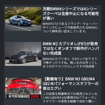
次期BMW4シリーズでは4シリー
ズクーペは生産中止になる可能性
が高い
BMWのCTOであるフランク・ウェーバー
がインタビューで今後発売されるBMWに
ついて興味深い話をしています。
BMW M2 カブリオレ(F87)が発売
ではなくオンオフで制作がハンパ
ない完成度
BMW M2 カブリオレ（F87)ってありそう
で無かったですね。無いものは作ってし
まうのがアメリカらしいですが完成度が
ハンパないです。BMW M2 カブリオレっ
てなぜ販売されていないのか？現に2シリ
ーズにはカブリオレは設定されているの
【動画有り】BMW M3 G80/M4
で、M...
G82 Mパフォーマンスマフラーの
音はエグい
この記事を執筆時点では発売されていな
いM3 G80/M4 G82専用のMパフォーマン
スマフラーの音色を動画で初めて聞いて
みました。