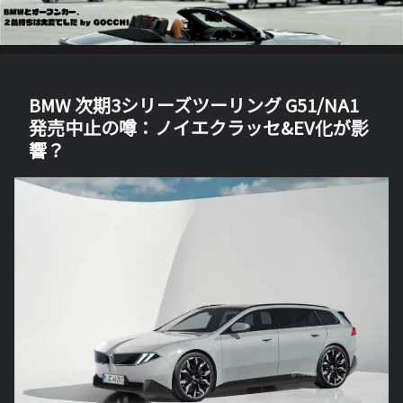
BMW 次期3シリーズツーリング G51/NA1
発売中止の噂：ノイエクラッセ&EV化が影
響？