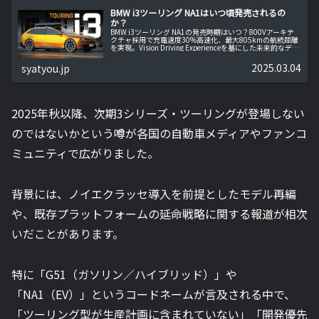
BMW i3ツーリング NA1はいつ頃発売されるの
か？
BMW i3ツーリング NA1の発売時期はいつ？800Vアーキテ
クチャ採用で充電速度30%高速化、最大805kmの航続距離
を実現。Vision Driving Experienceを基にした未来的なデザ
インや、競合モデルとの徹底比較、実用性や安全機能も詳
しく解説します。
2025.03.04
syatyou.jp
2025年秋以降、次期3シリーズ・ツーリングが登場しない
のではないかという噂が各国の自動車メディアやファンコ
ミュニティで広がりました。
背景には、ノイエクラッセ導入を前提としたモデル再編
や、既存プラットフォームの延命戦略に関する報道が相次
いだことがあります。
特に「G51（ガソリン／ハイブリッド）」や
「NA1（EV）」というコードネームが言及される中で、
「ツーリング型が生産計画に含まれていない」「開発優先