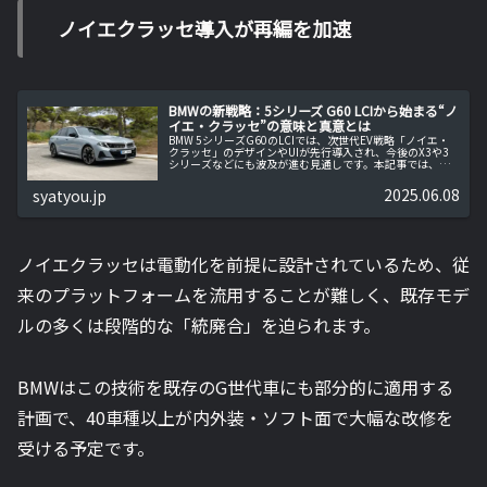
ノイエクラッセ導入が再編を加速
BMWの新戦略：5シリーズ G60 LCIから始まる“ノ
イエ・クラッセ”の意味と真意とは
BMW 5シリーズG60のLCIでは、次世代EV戦略「ノイエ・
クラッセ」のデザインやUIが先行導入され、今後のX3や3
シリーズなどにも波及が進む見通しです。本記事では、
BMWの最新戦略と全モデル共通化に向けた動きを解説しま
す。
2025.06.08
syatyou.jp
ノイエクラッセは電動化を前提に設計されているため、従
来のプラットフォームを流用することが難しく、既存モデ
ルの多くは段階的な「統廃合」を迫られます。
BMWはこの技術を既存のG世代車にも部分的に適用する
計画で、40車種以上が内外装・ソフト面で大幅な改修を
受ける予定です。