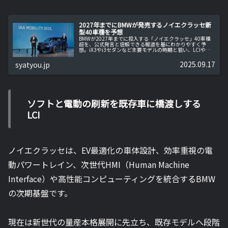
2027年までにBMWが発売するノイエクラッセ新
型40車種を予想
BMWが2027年までに投入する「ノイエクラッセ」40車種
超を、公式発言と信頼できる報道を基にわかりやすく予
想。iX3やi3セダンなど主要モデルの時期と狙い、LCIや派
生戦略、ブランドと市場への影響までを平易な日本語で解
説します。
2025.09.17
syatyou.jp
ソフトと電動の刷新を既存車に橋渡しする
LCI
ノイエクラッセは、EV最適化の車体設計、効率重視の電
動パワートレイン、次世代HMI（Human Machine
Interface）や高性能コンピューティングを統合するBMW
の次期基盤です。
現在は新世代の量産本格展開に先立ち、既存モデルへ段階