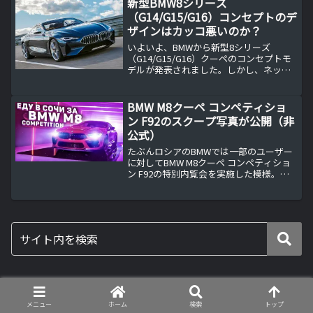
新型BMW8シリーズ
きそうです。新型...
（G14/G15/G16）コンセプトのデ
ザインはカッコ悪いのか？
いよいよ、BMWから新型8シリーズ
（G14/G15/G16）クーペのコンセプトモ
デルが発表されました。しかし、ネット
での評判はあまり良いものではありませ
ん。どこに原因があるのか考えてみまし
た。フロントのキドニーグリルが大きす
BMW M8クーペ コンペティショ
ぎる確かにBMW...
ン F92のスクープ写真が公開（非
公式）
たぶんロシアのBMWでは一部のユーザー
に対してBMW M8クーペ コンペティショ
ン F92の特別内覧会を実施した模様。
BMW M8 クーペ コンペティション F92の
内覧会？以前にもBMW M8クーペ F92と思
われる車のスクープ写真が公開...
カテゴリー
メニュー
ホーム
検索
トップ