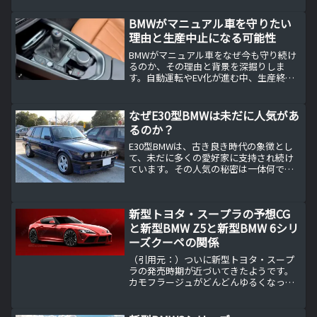
されている不思議＆怒り（笑）BMW M4
CSカーボンフロントリップスポイラー
BMWがマニュアル車を守りたい
販...
理由と生産中止になる可能性
BMWがマニュアル車をなぜ今も守り続け
るのか、その理由と背景を深掘りしま
す。自動運転やEV化が進む中、生産終了
の可能性もある中で、運転の楽しさやブ
ランド哲学を貫くBMWの姿勢とは？2025
年の最新情報を交えて解説。
なぜE30型BMWは未だに人気があ
るのか？
E30型BMWは、古き良き時代の象徴とし
て、未だに多くの愛好家に支持され続け
ています。その人気の秘密は一体何でし
ょうか？本記事では、E30型BMWがなぜ
未だに人気を博し続けているのか、その
魅力を考えます。
新型トヨタ・スープラの予想CG
と新型BMW Z5と新型BMW 6シリ
ーズクーペの関係
（引用元：）ついに新型トヨタ・スープ
ラの発売時期が近づいてきたようです。
カモフラージュがどんどんゆるくなって
実際のボディデザインが徐々に判明され
れつつあります。それによって、新型
BMW Z5と新型BMW 6シリーズの予想もで