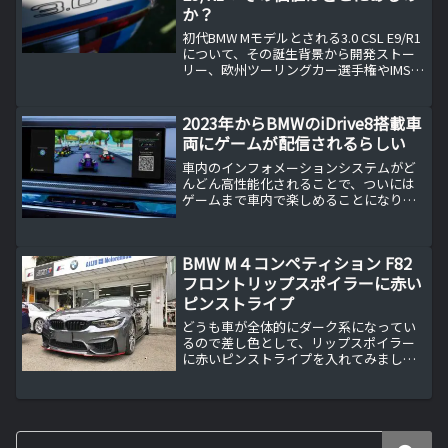
か？
初代BMW Mモデルとされる3.0 CSL E9/R1
について、その誕生背景から開発ストー
リー、欧州ツーリングカー選手権やIMSA
でのレース実績、バットモービル空力キ
ットとの関係まで、歴史と価値を丁寧に
解説します。なぜ“聖杯”と呼ばれ、オー
2023年からBMWのiDrive8搭載車
クションで高額取引されるのかを、Mブ
両にゲームが配信されるらしい
ランドの原点という視点から考察しま
す。
車内のインフォメーションシステムがど
んどん高性能化されることで、ついには
ゲームまで車内で楽しめることになりそ
うです。
BMW M４コンペティション F82
フロントリップスポイラーに赤い
ピンストライプ
どうも車が全体的にダーク系になってい
るので差し色として、リップスポイラー
に赤いピンストライプを入れてみまし
た。BMW M4 GTSをイメージしたピンス
トライプView this post on
InstagramWoyshnis (Wash...