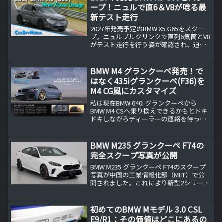
ープ！ニュルで直6＆V8が唸る最
新テスト走行
2027年発売予定のBMW X5 G65をスクー
プ。ニュルブルクリンクで直列6気筒とV8
がテスト走行を行う姿が確認され、迫力
あるサウンドと安定した挙動が注目を集
めています。さらにPHEV仕様を示す充電
ポートや新世代のパノラマディスプレイ
BMW M4 グランクーペ発売！で
内装も確認され、電動化と走行性能の両
はなく435iグランクーペ(F36)を
立を実現する次世代SUVとして期待が高
M4 CG風にカスタマイズ
まります。
私は現在BMW 640i グランクーペから
BMW M4 CSへ乗り換えできるかもとドキ
ドキしながらディーラーの連絡を待って
いますが、本当はBMW M4 グランクーペ
が欲しいんですけどね。カッコイイクー
ペと実用的な4ドアの融合元々クーペ好き
BMW M235 グランクーペ F74の
な...
完全スクープ写真が公開
BMW M235 グランクーペ F74のスクープ
写真が中国の工業情報化部（MIIT）で公
開されました。これにより新型2シリーズ
グランクーペの全貌がBMWの公式発表以
前に中国という国が公式にBMW M235 F74
を公式に発表したことになり...
初めてのBMW Mモデル 3.0 CSL
E9/R1：その価値はどこにあるの