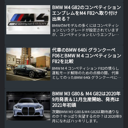
が近づいているようです。既に一部の車
BMW M4 G82のコンペティション
種ではスマホアプリで施錠...
エンブレムをM4 F82へ取り付け
出来る？
BMWのMモデルの多くにはコンペティシ
ョンというグレードが設定されています
が、コンペティションというエンブレム
が無いモデルも存在します。
代車のBMW 640i グランクーペ
F06とBMW M４コンペティション
F82を比較
BMW M４コンペティション F82の慣らし
運転モード解除のための点検の間、代車
としてのったBMW 640i グランクーペに乗
ってみて、改めてBMW M４コンペティシ
ョンF82と比較してみた。代車は元愛車と
ほぼ同じBMW 640i グランク...
BMW M3 G80＆ M4 G82は2020年
9月発表＆11月生産開始、発売は
2021年初頭
次期BMW M3 G80＆M4 G82は期待通りな
のか？やっぱり失望するのか？は2020年9
月になればハッキリします。