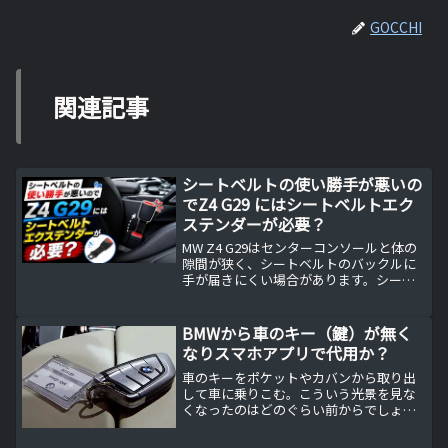
GOCCHI
関連記事
シートベルトの使い勝手が悪いの
でZ4 G29 にはシートベルトエク
ステンダーが必要？
MW Z4 G29はセンターコンソールと体の
隙間が狭く、シートベルトのバックルに
手が届きにくい場合があります。シート
ベルトエクステンダーの仕組み、違法性
の考え方、Seat Belt Extender Prosの規
格や選び方を実体験から解説します。
BMWから車のキー（鍵）が無く
なりスマホアプリで代用か？
車のキーをポケットやカバンから取り出
して車に乗りこむ。こういう光景を見な
くなったのはどのぐらい前からでしょう
か？車に乗るときはキー（鍵）ではなく
スマホだけ持ち出せば良い、そんな時代