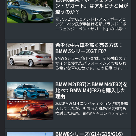
ン・ザガート」はアルピナと何が
違うのか？
元アルピナCEOアンドレアス・ボーフェ
ンジーペン氏が手掛ける新ブランド「ボ
ーフェンジーペン・ザガート」の世界初
試乗レポート。BMW M4ベースで611馬
力、99台限定のコーチビルドカーとアル
ピナとの根本的違いを詳しく解説。ザガ
希少な中古車を高く売る方法：
ートデザイン、手作り内装、圧倒的性能
BMW 5シリーズGT F07
の魅力を専門記者の体験談とともにお届
けします。
BMW 5シリーズGT F07は、その独自のデ
ザインと優れたパフォーマンスで知られ
る希少な車の1台です。この記事では、
BMW 5シリーズGT F07の特徴に加えて、
希少な中古車を高く売るための方法を紹
介します。
BMW M2(F87)とBMW M4(F82)を
比べてBMW M4(F82)を購入した
理由
私はBMW M４コンペティション(F82)を購
入しましたが、もちろんBMW M2(F87)も
検討した結果、BMW M４コンペティショ
ン(F82)を購入した理由をお伝えします。
M2(F87)とM4(F82)を比較して私がBMW M
４コンペティ...
BMW8シリーズ(G14/G15/G16）