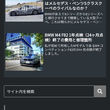
はメルセデス・ベンツSクラスク
ーペのライバルなのか？
BMWがあえて6シリーズから8シリーズへ
と移行させてまで開発している大型クー
ペ。これは明らかにメルセデス・ベンツS
クラスクーペへの対抗ですが、メルセデ
ス・ベンツSクラスクーペのライバルにな
れるのでしょうか？メルセデス・ベンツS
BMW M4 F82 1年点検（24ヶ月点
クラスクーペと...
検）終了の費用と修理箇所
私が初めて所有したMモデルであるM4 コ
ンペティション F82の24ヶ月点検が終了
しました。