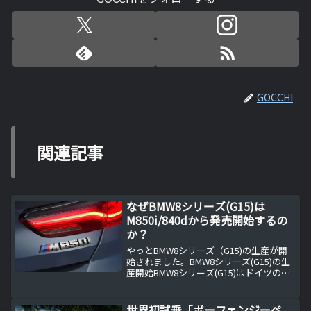
GOCCHI
関連記事
なぜBMW8シリーズ(G15)は
M850i/840dから発売開始するの
か？
やっとBMW8シリーズ（G15)の生産が開
始されました。BMW8シリーズ(G15)の生
産開始BMW8シリーズ(G15)はドイツの
BMWの工場でやっと生産が開始された模
様です。英国では11月に販売開始という
ことなのでドイツ国内でも同時期か少し...
世界初試乗「ボーフェンジーペ