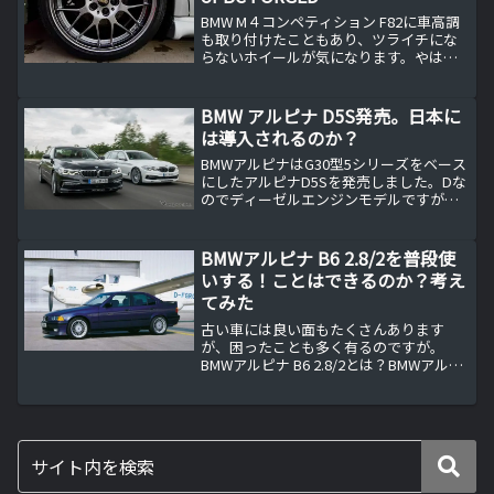
BMW M４コンペティション F82に車高調
も取り付けたこともあり、ツライチにな
らないホイールが気になります。やは
り、早めにホイールも交換したいと思い
ます。BMW M４コンペティション F82の
ホイールもお気に入りこちらの記事の通
BMW アルピナ D5S発売。日本に
りKW P...
は導入されるのか？
BMWアルピナはG30型5シリーズをベース
にしたアルピナD5Sを発売しました。Dな
のでディーゼルエンジンモデルですが日
本には導入されるのでしょうか？F10型ア
ルピナD5は日本オリジナル仕様F10型
BMW5シリーズをベースにしたアルピナ
BMWアルピナ B6 2.8/2を普段使
D5は...
いする！ことはできるのか？考え
てみた
古い車には良い面もたくさんあります
が、困ったことも多く有るのですが。
BMWアルピナ B6 2.8/2とは？BMWアルピ
ナ B6 2.8/2は、1992年から1993年にかけ
てアルピナ社が生産した希少なスポーツ
セダンです。このモデルはBMWの...