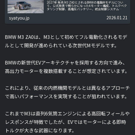
2027年 発売 M3 ZA0とされるBMWの電動Mモデルについ
て、公式発表で明らかになった4モーター構成、トルクベク
タリング制御、高電圧バッテリー、統合制御システム
「Heart of Joy」を中心に整理。M3なのかという点も含め、
事実ベースで電動Mの全体像を解説します。
2026.01.21
syatyou.jp
BMW M3 ZA0は、M3として初めてフル電動化されるモデ
ルとして開発が進められている次世代Mモデルです。
BMWの新世代EVアーキテクチャを採用する方向で進み、
高出力モーターを複数搭載することが想定されています。
これにより、従来の内燃機関モデルとは異なるアプローチ
で高いパフォーマンスを実現することが狙われています。
これまでM3は直列6気筒エンジンによる高回転フィールや
レスポンスが特徴でしたが、EVではモーターによる即時
トルクが大きな武器になります。