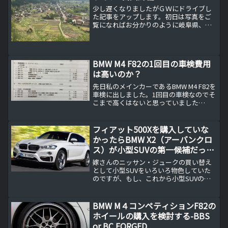
少し遅くなりましたがＧＷにドライブし
た記事をアップします。初日は写真をご
覧になればお分かりのように岐阜県、石
川県の県境にある白川郷です。私のドラ
イブは運転、車の撮影がメインなので白
川郷の中には入らず荻町城跡展望台とい
う場所へ向かいます。私の...
BMW M4 F82の1回目の車検費用
は高いのか？
先日私のメインカーであるBMW M4 F82を
車検に出しました。1回目の車検なのでそ
こまで高くはないと思っていました
が・・・。
フィアット500Xを購入していな
かったらBMW X2（アーバンクロ
ス）が小型SUVの第一候補だった
かも
嫁さんのニッサン・ジュークの買い替え
として小型SUVをいろいろ物色していた
のですが、もし、これから小型SUVの購
入を検討するのならBMW X2（アーバンク
ロス）が第一候補ですね。アウディQ2と
BMWX2(アーバンクロス）の一騎打ち両車
BMW M４コンペティションF82の
ともに...
ホイールの購入を検討する-BBS
or BC FORGED