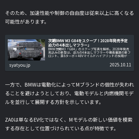
そのため、加速性能や制御の自由度は従来以上に高くなる
可能性があります。
次期BMW M3 G84をスクープ！2028年発売予定
迫力の4本出しマフラー」
BMW次期M3「G84」のスクープ写真を解析。2028年発売
見込みの新型は、迫力の4本出しマフラーや横長基調の新フ
ロント、直6ターボ＋48Vマイルドハイブリッドの採用が有
力です。8速ATとRWD／xDriveの進化、発売時期とグレード
予測、日本導入の論点まで平易に解説します。
2025.10.11
syatyou.jp
一方で、BMWは電動化によってMブランドの個性が失われ
ることを避けようとしており、電動モデルと内燃機関モデ
ルを並行して展開する方針を示しています。
ZA0は単なるEV化ではなく、Mモデルの新しい価値を模索
する存在として位置づけられている点が特徴です。