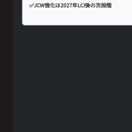
✅JCW強化は2027年LCI後の次段階