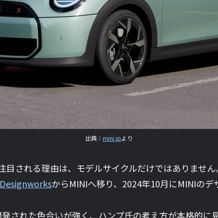
出典：
mini.jp
より
Iが注目される理由は、モデルサイクルだけではありません
Designworks
からMINIへ移り、2024年10月にMIN
発された色合いが強く、ハンプ氏の考え方が本格的に見