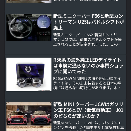
排熱が弱いみたいで、クーパーSだとボン
ネットダクトが熱で変形することもある
らしいです。R56系BMW MINIの弱...
新型ミニクーパー F66と新型カン
トリーマン U25はパドルシフトが
廃止
新型ミニクーパー F66と新型カントリー
マン U25では、従来のパドルシフトが廃
止されることが決定されました。この決
定の背景には、ミニブランドの戦略的な
変更と需要の変化が影響しています。
R56系の海外純正LEDデイライト
は車検に通らないのか専門ショッ
プに聞いてみた
R56系BMW MINI向けの海外純正LEDデイ
ライトは、そのまま装着すると日本の車
検には通らない可能性があります。本記
事では専門ショップに直接確認した結果
をもとに、明るさ規制の実情や車検を通
すために必要な対策を解説。MINI ロード
新型 MINI クーパー JCWはガソリ
スター R59への流用可否や、減光・デイ
ン車 F66とEV（電気自動車） J01
ライトOFF加工の現実的な費用感につい
のどちらが速いのか？
ても実体験ベースでまとめています。
新型MINIクーパーJCWには、ガソリンエ
ンジンを搭載したF66モデルと電気自動車