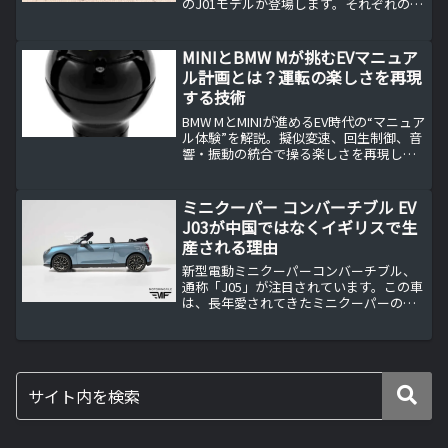
のJ01モデルが登場します。それぞれの性
能や特徴を比較し、どちらが速いのかを
探ります。
MINIとBMW Mが挑むEVマニュア
ル計画とは？運転の楽しさを再現
する技術
BMW MとMINIが進めるEV時代の“マニュア
ル体験”を解説。擬似変速、回生制御、音
響・振動の統合で操る楽しさを再現しま
す。2027年M3 EVの方向性やMINI JCWへ
の展開可能性、他社の事例まで網羅し、
EVでもドライバーズカーを実現する最新
ミニクーパー コンバーチブル EV
動向をわかりやすく紹介。
J03が中国ではなくイギリスで生
産される理由
新型電動ミニクーパーコンバーチブル、
通称「J05」が注目されています。この車
は、長年愛されてきたミニクーパーの伝
統を受け継ぎつつ、電動化という新たな
方向性を打ち出しています。J05は、これ
までの内燃機関車両とは一線を画し、エ
コで未来志向のコ...