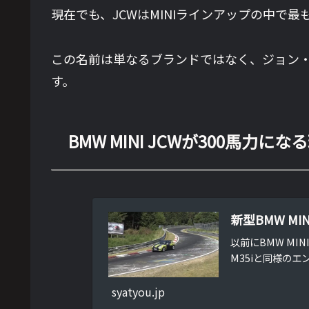
現在でも、JCWはMINIラインアップの中で
この名前は単なるブランドではなく、ジョン・
す。
BMW MINI JCWが300馬力にな
新型BMW MI
以前にBMW MI
M35iと同様のエ
syatyou.jp