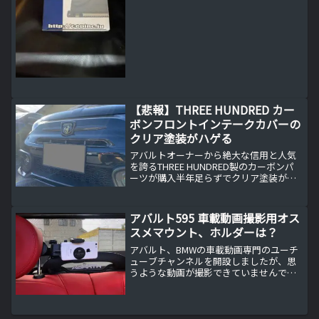
【悲報】THREE HUNDRED カー
ボンフロントインテークカバーの
クリア塗装がハゲる
アバルトオーナーから絶大な信用と人気
を誇るTHREE HUNDRED製のカーボンパ
ーツが購入半年足らずでクリア塗装がハ
ゲるという悲しさ。。。
アバルト595 車載動画撮影用オス
スメマウント、ホルダーは？
アバルト、BMWの車載動画専門のユーチ
ューブチャンネルを開設しましたが、思
うような動画が撮影できていませんでし
たが、リヒター製のヘッドレストマウン
ト 4QFで理想的な動画が撮影できまし
た。