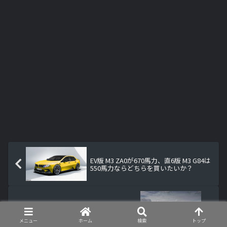
EV版 M3 ZA0が670馬力、直6版 M3 G84は
550馬力ならどちらを買いたいか？
BMWはドイツで生産しなくなる？BMW
iX3 NA5はメキシコで生産
メニュー
ホーム
検索
トップ