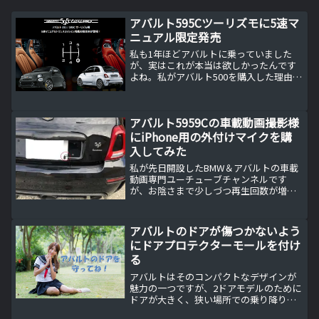
アバルト595Cツーリズモに5速マ
ニュアル限定発売
私も1年ほどアバルトに乗っていました
が、実はこれが本当は欲しかったんです
よね。私がアバルト500を購入した理由私
がこのアバルトを購入した理由は・・・
小さい マニュアルミッションこの2つの
条件が揃ったことが原因ですが本当はさ
アバルト5959Cの車載動画撮影様
らにプラスしてオ...
にiPhone用の外付けマイクを購
入してみた
私が先日開設したBMW＆アバルトの車載
動画専門ユーチューブチャンネルです
が、お陰さまで少しづつ再生回数が増え
てきました。もっと多くの方に見てもら
えるようにマイクを購入してみました。
アバルトのドアが傷つかないよう
にドアプロテクターモールを付け
る
アバルトはそのコンパクトなデザインが
魅力の一つですが、2ドアモデルのために
ドアが大きく、狭い場所での乗り降りに
少し困ることもあります。ドアを勢いよ