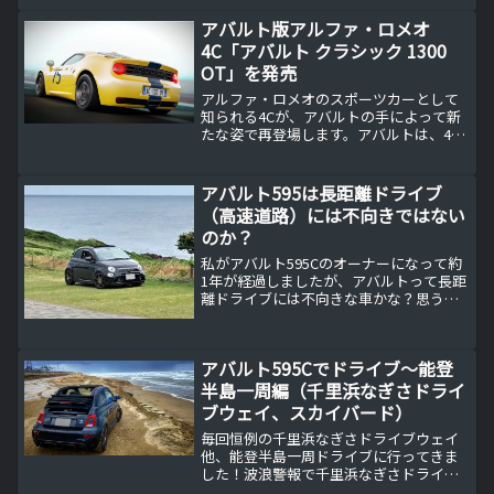
く開けたとき、壁や隣の車にぶつけてし
まうリスクは高く、傷がついたり、最悪
アバルト版アルファ・ロメオ
の場合には凹んでしまう...
4C「アバルト クラシック 1300
OT」を発売
アルファ・ロメオのスポーツカーとして
知られる4Cが、アバルトの手によって新
たな姿で再登場します。アバルトは、4C
のポテンシャルを最大限に引き出すべ
く、その独自のスタイルとパフォーマン
スを注入した「アバルト クラシック 1300
アバルト595は長距離ドライブ
OT」を世界...
（高速道路）には不向きではない
のか？
私がアバルト595Cのオーナーになって約
1年が経過しましたが、アバルトって長距
離ドライブには不向きな車かな？思うこ
とがあります。
アバルト595Cでドライブ〜能登
半島一周編（千里浜なぎさドライ
ブウェイ、スカイバード）
毎回恒例の千里浜なぎさドライブウェイ
他、能登半島一周ドライブに行ってきま
した！波浪警報で千里浜なぎさドライブ
ウェイ通行禁止私は過去車を乗り換える