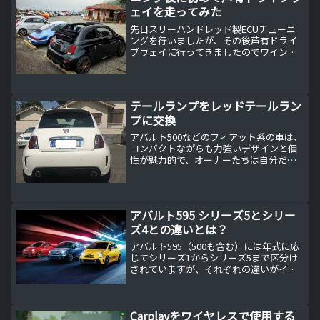
ェイを走ってみた
先日スリーハンドレッド製ECUチューニ
ングを行いましたが、その後芦有ドライ
ブウェイに行ってきましたのでワインデ
ィングでのレビューします。
テールランプをレッドテールラン
プに交換
アバルト500などのフィアット系の車は、
コンパクトながらも力強いデザインと個
性が魅力的で、オーナーたちは自分だけ
のアバルトに仕上げたいという思いが強
いでしょう。そんなオーナーの間で最近
注目されているのが、「レッドテールラ
ンプへの交換」です。...
アバルト595 シリーズ5とシリー
ズ4との違いとは？
アバルト595（500も含む）には年式に応
じてシリーズ1からシリーズ5まで区分け
されていますが、それぞれの違いがイマ
イチ良く分かりません。アバルト
595（500含む）のシリーズ1からシリー
ズ4とは？アバルト595（500含む）には
Carplayをワイヤレスで使用する
年式に応じ...