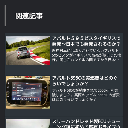
関連記事
アバルト５９５ピスタイギリスで
発売〜日本でも発売されるのか？
現在日本には導入されていないアバルト
595ピスタがイギリスで販売が始まった模
様。同じ右ハンドルの国ですから日本で
も発売が期待されます。アバルト595ピス
タとは？現在日本で販売されているアバ
ルト595の以下の通り。 アバルト595（ベ
アバルト595Cの実燃費はどのぐ
ースグレ...
らいでしょうか？
アバルト595Cが納車されて2000kmを突
破しました。実際のアバルト595Cの燃費
はどのぐらいでしょうか？
スリーハンドレッド製ECUチュー
ニング後に初めて芦有ドライブウ