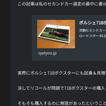
この記事は私のセカンドカー選定の最中に書
ポルシェ71
次期セカンドカー
ロードスター 8
syatyou.jp
実際にポルシェ718ボクスターにも試乗＆見
決してリコールが問題で718ボクスターの購
そもそも購入するのに無理があったというこ