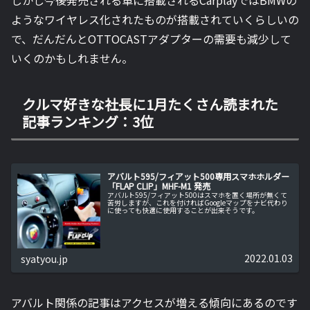
ようなワイヤレス化されたものが搭載されていくらしいの
で、だんだんとOTTOCASTアダプターの需要も減少して
いくのかもしれません。
クルマ好きな社長に1月たくさん読まれた
記事ランキング：3位
アバルト595/フィアット500専用スマホホルダー
「FLAP CLIP」MHF-M1 発売
アバルト595/フィアット500はスマホを置く場所が無くて
苦労しますが、これを付ければGoogleマップをナビ代わり
に使っても快適に使用することが出来そうです。
2022.01.03
syatyou.jp
アバルト関係の記事はアクセスが増える傾向にあるのです