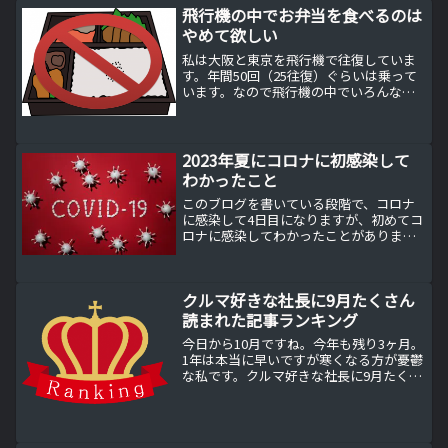
飛行機の中でお弁当を食べるのは
やめて欲しい
私は大阪と東京を飛行機で往復していま
す。年間50回（25往復）ぐらいは乗って
います。なので飛行機の中でいろんな人
に会います。芸能人や著名人などにも出
くわす機会が多いです。しかし、実際に
はそんな芸能人や著名人などの人のこと
は覚えていません。そ...
2023年夏にコロナに初感染して
わかったこと
このブログを書いている段階で、コロナ
に感染して4日目になりますが、初めてコ
ロナに感染してわかったことがありまし
たので、誰かの参考になればと思い、記
録として残しておきます。コロナ感染1日
目：喉の痛み私はこれまで国、行政の指
クルマ好きな社長に9月たくさん
示に基づいてコロナワ...
読まれた記事ランキング
今日から10月ですね。今年も残り3ヶ月。
1年は本当に早いですが寒くなる方が憂鬱
な私です。クルマ好きな社長に9月たくさ
ん読まれた記事ランキング：1位先月は2
位でしたが今月は1位になりました。秋に
ドライブに行きたいと思っている人は多
いと思います...