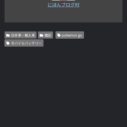
にほんブログ村
日本車・輸入車
雑記
pokemon go
モバイルバッテリー