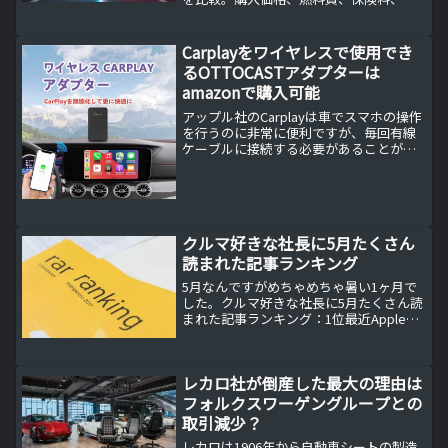
ンテナンスコストを分析し、EVのコスト
メリットや注意点を解説。
Carplayをワイヤレスで使用でき
るOTTOCASTアダプターは
amazonで購入可能
アップル社のCarplayは車でスマホの操作
を行うのに非常に便利ですが、毎回有線
ケーブルに接続する必要があることがネ
ックでした。
クルマ好きな社長に5月たくさん
読まれた記事ランキング
5月なんですがめちゃめちゃ暑い1ヶ月で
した。クルマ好きな社長に5月たくさん読
まれた記事ランキング：1位最近Apple
Carplayの認知度がアップしてきたので、
BMWでApple Carplayが使えるのかを調べ
ている方が多いと思われます...
レカロ社が倒産した最大の理由は
フォルクスワーゲングループとの
取引減少？
レカロは1906年から自動車シートの製造