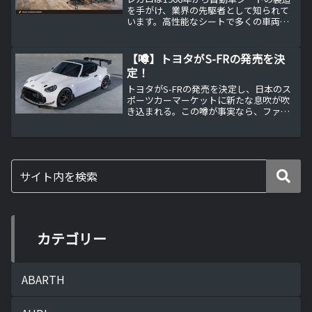
を手がけ、業界の先駆者として知られて
います。高性能なシートで多くの車両に
採用され、スポーツカーやモータースポ
ーツの分野でも高い評価を受けてきまし
た。しかし、最近突然の倒産発表があ
【噂】トヨタがS-FRの発売を決
り、自動車業界に大きな...
定！
トヨタがS-FRの発売を決定し、日本のス
ポーツカーマーケットに新たな息吹が吹
き込まれる。この噂が事実なら、ファン
待望のコンパクトスポーツカーが登場す
ることになる。
カテゴリー
ABARTH