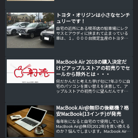
LIFEBOOK WU2/H1のスペック及び2週間
使用でのレビューをお伝えします。
トヨタ・オリジンは小さなセンチ
ュリーです！
自宅の近所にある喫茶店の駐車場にレク
サスとアウディに挟まれて止まっている
車は、１，０００台限定生産のトヨタ
オリジンです。日独の高級車と並んでも
引けを取らない存在感です。1,000台限定
の小さなセンチュリー2000年にトヨタ自
動車の累計生産...
MacBook Air 2018の購入決定だ
けどアップルストアの初売りでセ
ールから除外とは・・・
何だかんだと考えた挙げ句に7年ぶりに自
宅のパソコンを買い替えを決意して、ア
ップルストアの初売りに望んだんです
が・・・。次期PCはMacBook Air 2018に
決定！この記事を書いた時点では
MacBook(12インチ)を購入する気満々で
MacBook Air@無印の後継機？格
し...
安MacBook(13インチ)が発売
毎年秋になると自宅ので使用している
MacBook Air@無印(2012年)を買い換える
のか？悩んでしまいます。Macbook Air@
無印(2012年)を買い換えるべきか否か？