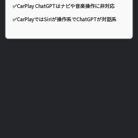
✅CarPlay ChatGPTはナビや音楽操作に非対応
✅CarPlayではSiriが操作系でChatGPTが対話系