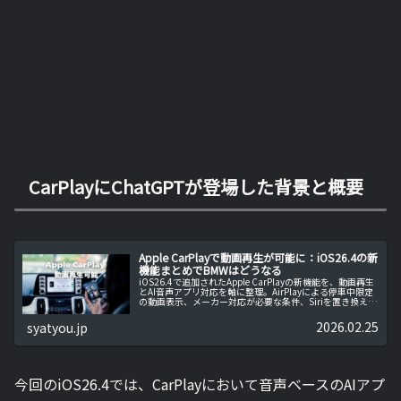
CarPlayにChatGPTが登場した背景と概要
Apple CarPlayで動画再生が可能に：iOS26.4の新
機能まとめでBMWはどうなる
iOS26.4で追加されたApple CarPlayの新機能を、動画再生
とAI音声アプリ対応を軸に整理。AirPlayによる停車中限定
の動画表示、メーカー対応が必要な条件、Siriを置き換えな
いAIアプリの使い方を事実ベースで解説。BMWでの可否が
未定である点も含め、実用面の注意点をまとめます。
2026.02.25
syatyou.jp
今回のiOS26.4では、CarPlayにおいて音声ベースのAIアプ