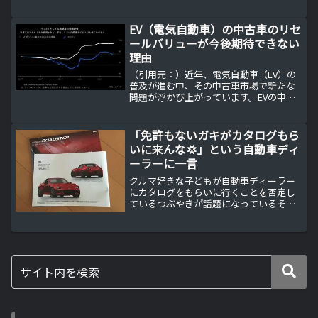
もう骨董品の部類になる入るのではない
か？と思ってしまうMacB...
EV（電気自動車）の中古車のリセ
ールバリューが今後期待できない
理由
（引用元：）近年、電気自動車（EV）の
普及が進む中、その中古車市場で新たな
問題が浮かび上がっています。EVの中古
車のリセールバリューが期待できない状
況が続いており、これにはさまざまな理
由が絡んでいます。今回は、EV中古車市
「免許もないガキがカタログもら
場の厳しい状況とそ...
いに来んな💢」という自動車ディ
ーラーに一言
クルマ好きな子どもが自動車ディーラー
にカタログをもらいに行くことを否定し
ているつぶやきが話題になっているそう
ですが、そんなディーラー関係者に一言
申し上げます。自動車ディーラーはカタ
ログをメーカーから購入しているあまり
知られていませんが自動車...