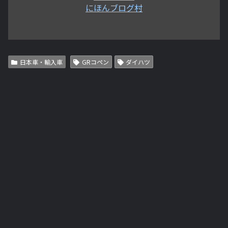
にほんブログ村
日本車・輸入車
GRコペン
ダイハツ