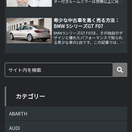
ター付きルームミラーは想像以上に見え
づらいので他の方法が無いかを考えてみ
ました。BMW MINIはモニターを取り付け
る場所がない私の愛車の1台はミニロード
希少な中古車を高く売る方法：
スター(R59...
BMW 5シリーズGT F07
BMW 5シリーズGT F07は、その独自のデ
ザインと優れたパフォーマンスで知られ
る希少な車の1台です。この記事では、
BMW 5シリーズGT F07の特徴に加えて、
希少な中古車を高く売るための方法を紹
介します。
カテゴリー
ABARTH
AUDI