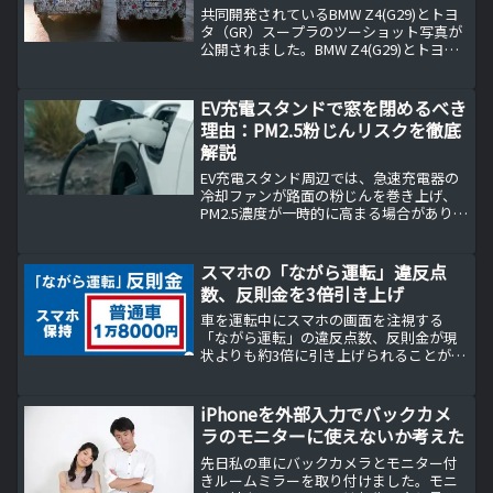
共同開発されているBMW Z4(G29)とトヨ
タ（GR）スープラのツーショット写真が
公開されました。BMW Z4(G29)とトヨタ
（GR）スープラの同じところ共同開発で
ある車同士なので同じ部品が使われてい
ます。似ているようで似ていないBMW...
EV充電スタンドで窓を閉めるべき
理由：PM2.5粉じんリスクを徹底
解説
EV充電スタンド周辺では、急速充電器の
冷却ファンが路面の粉じんを巻き上げ、
PM2.5濃度が一時的に高まる場合がありま
す。本記事はUCLAの研究（2025年7月発
表）をもとに、窓を閉める理由と内気循
環の使い方、事業者・行政の対策までわ
スマホの「ながら運転」違反点
かりやすく解説します。
数、反則金を3倍引き上げ
車を運転中にスマホの画面を注視する
「ながら運転」の違反点数、反則金が現
状よりも約3倍に引き上げられることが決
まりました。
iPhoneを外部入力でバックカメ
ラのモニターに使えないか考えた
先日私の車にバックカメラとモニター付
きルームミラーを取り付けました。モニ