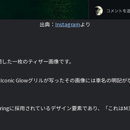
出典：
Instagram
より
tが公開した一枚のティザー画像です。
onic Glowグリルが写ったその画像には車名の明記が
Touringに採用されているデザイン要素であり、「これはM3