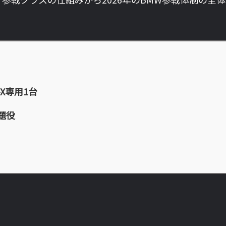
-X専用1台
話題役