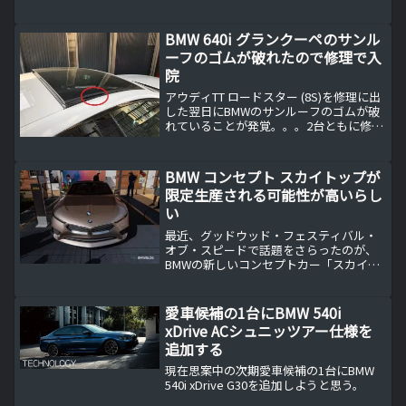
BMW 640i グランクーペのサンル
ーフのゴムが破れたので修理で入
院
アウディTT ロードスター (8S)を修理に出
した翌日にBMWのサンルーフのゴムが破
れていることが発覚。。。2台ともに修理
で入院・・・アウディTT ロードスター
(8S)を怪奇現象の解明のため修理で預け
た途端に今度はBMWの方も不具合が。
BMW コンセプト スカイトップが
写...
限定生産される可能性が高いらし
い
最近、グッドウッド・フェスティバル・
オブ・スピードで話題をさらったのが、
BMWの新しいコンセプトカー「スカイト
ップ」です。この注目のモデルは、BMW
グループのチーフデザイナー、エイドリ
アン・ヴァン・フイードンクによって紹
愛車候補の1台にBMW 540i
介され、その未来に...
xDrive ACシュニッツアー仕様を
追加する
現在思案中の次期愛車候補の1台にBMW
540i xDrive G30を追加しようと思う。