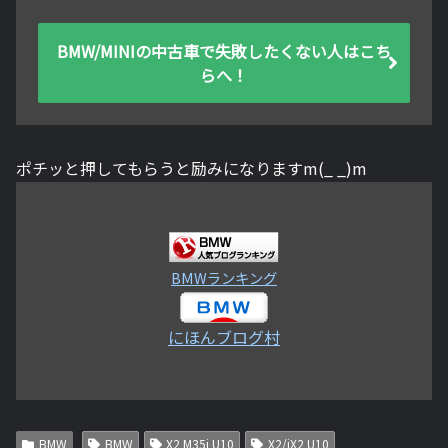
BMW/MINIの中古車で失敗したくない人はこち
らへ！
ポチッと押してもらうと励みになりますm(_ _)m
BMWランキング
にほんブログ村
BMW
BMW
X2 M35i U10
X2/iX2 U10