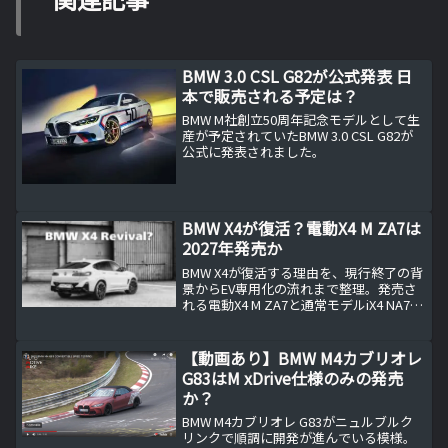
BMW 3.0 CSL G82が公式発表 日
本で販売される予定は？
BMW M社創立50周年記念モデルとして生
産が予定されていたBMW 3.0 CSL G82が
公式に発表されました。
BMW X4が復活？電動X4 M ZA7は
2027年発売か
BMW X4が復活する理由を、現行終了の背
景からEV専用化の流れまで整理。発売さ
れる電動X4 M ZA7と通常モデルiX4 NA7の
違い、BMW開発コードの読み方、M系EV
が車名にiを付けない名称戦略を確認す
る。さらにクアッドモーターなど電動M
【動画あり】BMW M4カブリオレ
の注目点と、Neue Klasse世代で2027年
G83はM xDrive仕様のみの発売
を目安とする登場時期の根拠を、余計な
か？
推測を排して事実ベースで丁寧にまとめ
た。
BMW M4カブリオレ G83がニュルブルク
リンクで順調に開発が進んでいる模様。