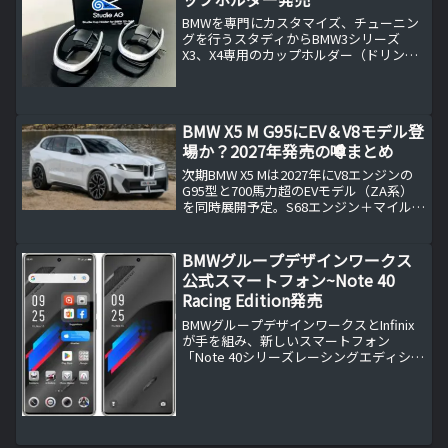
BMWを専門にカスタマイズ、チューニン
グを行うスタディからBMW3シリーズ
X3、X4専用のカップホルダー（ドリンク
ホルダー）が発売されました。
BMW X5 M G95にEV＆V8モデル登
場か？2027年発売の噂まとめ
次期BMW X5 Mは2027年にV8エンジンの
G95型と700馬力超のEVモデル（ZA系）
を同時展開予定。S68エンジン＋マイルド
ハイブリッドやCLARプラットフォーム採
用など、BMW Mの未来を左右する革新
SUVの全貌を詳しく解説します。
BMWグループデザインワークス
公式スマートフォン~Note 40
Racing Edition発売
BMWグループデザインワークスとInfinix
が手を組み、新しいスマートフォン
「Note 40シリーズレーシングエディショ
ン」を発表しました。このコラボレーシ
ョンは、モバイルデザインの革新を目指
し、スピードとパフォーマンスを体現し
た特別なモ...