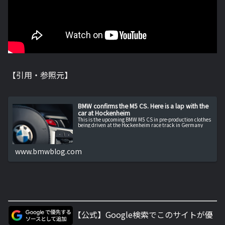
【引用・参照元】
BMW confirms the M5 CS. Here is a lap with the
car at Hockenheim
This is the upcoming BMW M5 CS in pre-production clothes
being driven at the Hockenheim race track in Germany
www.bmwblog.com
【公式】Google検索でこのサイトが優