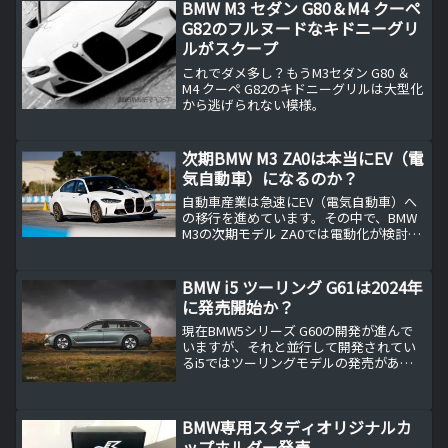
BMW M3 セダン G80＆M4 クーペ
G82のフルヌードなキドニーグリ
ルがスクープ
これでダメ多し？もうM3セダン G80 ＆
M4 クーペ G82のキドニーグリルは大型化
から逃げられない模様。
次期BMW M3 ZA0は本当にEV（電
気自動車）になるのか？
自動車産業は急速にEV（電気自動車）へ
の移行を進めています。その中で、BMW
M3の次期モデル ZA0では電動化が検討さ
れています。
BMW i5 ツーリング G61は2024年
に発売開始か？
現在BMW5シリーズ G60の開発が進んで
いますが、それと並行して開発されてい
るi5ではツーリングモデルの発売があり
そうです。
BMW専用スタディオリジナルカ
ップホルダー発売