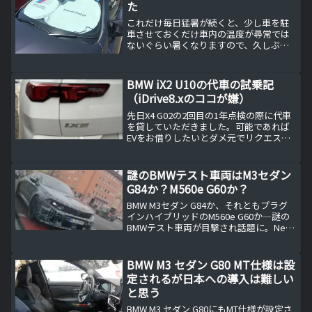
た
これだけ毎日猛暑が続くと、少し車を駐
車させておくだけ車内の温度が尋常では
ないぐらい暑くなりますので、久しぶり
にサンシェード（日よけ）を購入してみ
ました。BMWロゴ入り折りたたみ式サン
シェード（日よけ）アバルト500に乗って
BMW iX2 U10の代車の試乗記
いる時も購入した折...
（iDrive8.xのココが嫌）
先日X4 G02の2回目の1年点検の際に代車
を貸していただきました。可能であれば
EVをお借りしたいとダメ元でリクエスト
しておいたおかげで、今回はiX2 U10をお
借りすることができました。一泊二日と
短い期間での試乗になりますが、気がつ
謎のBMWテスト車両はM3セダン
いた点...
G84か？M560e G60か？
BMW M3セダン G84か、それともプラグ
インハイブリッドのM560e G60か―謎の
BMWテスト車両が目撃され話題に。Neue
Klasseデザインを纏いながらも内燃機関
を搭載したこの車両の特徴や、4本出しエ
キゾースト、「E」ナンバーの意味を詳し
BMW M3 セダン G80 MT仕様は設
く考察し、BMWの電動化戦略とともにそ
定されるが日本への導入は難しい
の正体に迫ります。
と思う
BMW M3 セダン G80にもMT仕様が設定さ