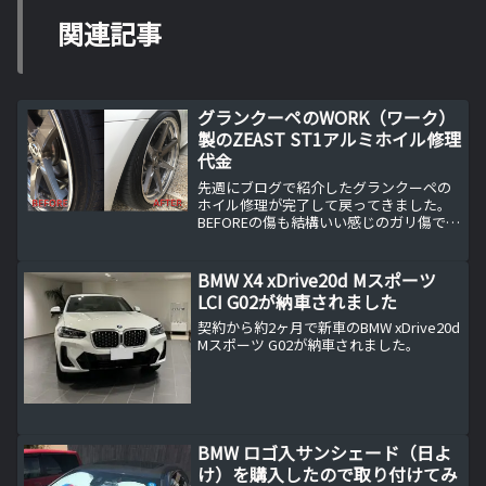
関連記事
グランクーペのWORK（ワーク）
製のZEAST ST1アルミホイル修理
代金
先週にブログで紹介したグランクーペの
ホイル修理が完了して戻ってきました。
BEFOREの傷も結構いい感じのガリ傷です
が、実はこのあともう一回ガリっている
ので実際の修理は結構大変だったと聞い
ています。完璧に修理するのならリム交
BMW X4 xDrive20d Mスポーツ
換ということになる...
LCI G02が納車されました
契約から約2ヶ月で新車のBMW xDrive20d
Mスポーツ G02が納車されました。
BMW ロゴ入サンシェード（日よ
け）を購入したので取り付けてみ