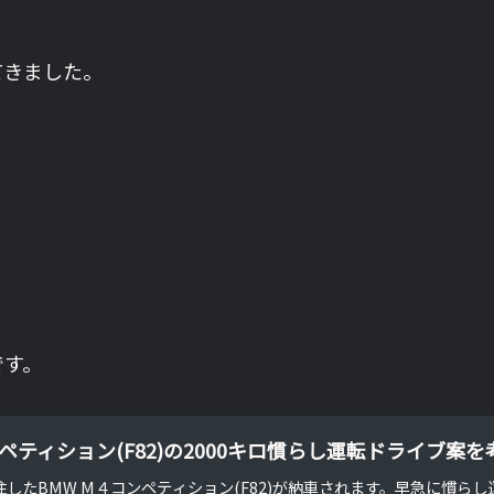
てきました。
です。
コンペティション(F82)の2000キロ慣らし運転ドライブ案
注したBMW M４コンペティション(F82)が納車されます。早急に慣