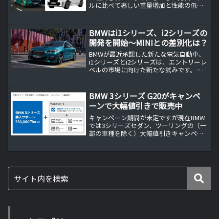
ルに比べて著しい重量増加と性能の低下
が問題視されています。新たに搭載され
たハイブリッドシステムの導入により、
車両重量が増加し、加速性能が若干低下
BMWはi1シリーズ、i2シリーズの
したことが主な要...
開発を開始～MINIとの差別化は？
BMWが最近承認した新たな電気自動車、
i1シリーズとi2シリーズは、エントリーレ
ベルの市場に向けた新たな試みです。こ
れらのモデルは、若年層をターゲットに
しており、特に都市部での需要が見込ま
れています。MINIとの差別化は、デザイ
BMW 3シリーズ G20がキャンペ
ンやテクノロ...
ーンで大幅値引きで販売中
キャンペーン期間が未定ですが現在BMW
では3シリーズセダン、ツーリングの（一
部の車種を除く）大幅値引きキャンペー
ンが行われています。