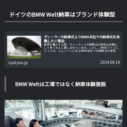
ドイツのBMW Welt納車はブランド体験型
ディーラーの納車式よりBMW本社での納車式を体
験したい理由
新車を購入する際、ディーラーでの納車式は特別な体験と
して多くの人に親しまれています。しかし、BMWファンに
とっては、ミュンヘンにあるBMW本社での納車式を夢見る
こともあるでしょう。これは単なる車の引き渡しではな
く、ブランドとの深い結びつきを...
2024.09.14
syatyou.jp
BMW Weltは工場ではなく納車体験施設