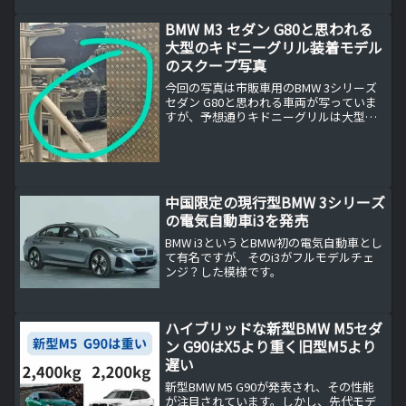
て、米国では約2,900万円で落札された実
例も。中古市場の流通状況や今後の価
BMW M3 セダン G80と思われる
値、投資性について詳しく解説します。
大型のキドニーグリル装着モデル
のスクープ写真
今回の写真は市販車用のBMW 3シリーズ
セダン G80と思われる車両が写っていま
すが、予想通りキドニーグリルは大型化
されている模様。
中国限定の現行型BMW 3シリーズ
の電気自動車i3を発売
BMW i3というとBMW初の電気自動車とし
て有名ですが、そのi3がフルモデルチェ
ンジ？した模様です。
ハイブリッドな新型BMW M5セダ
ン G90はX5より重く旧型M5より
遅い
新型BMW M5 G90が発表され、その性能
が注目されています。しかし、先代モデ