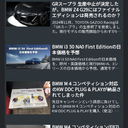
ィングに新塗装工場へ3,000万ユーロ投資
GRスープラ 生産中止が決定した
を表明。塗装時間25％短縮が見込まれ、
が、BMW Z4 G29にはファイナル
選択肢拡大と納期改善の展望を解説しま
エディションは発売されるのか？
す。
2024年11月、TOYOTA GAZOO Racingは
「GRスープラ」の生産終了を発表しまし
た。現行モデルの販売開始からわずか5年
という短い期間での終了は、多くのファ
ンに衝撃を与えました。これに伴い、GR
スープラの最終章を飾るべく特別仕...
BMW i3 50 NA0 First Editionの日
本価格を予想
BMW i3 50 NA0 First Editionの日本価格
を、欧州・英国価格と現行BMW i4、3シ
リーズの日本価格から予想。通常モデル
との違い、First Editionの装備内容、
1,100万円台と考える理由、日本導入時の
注目点を整理します。
BMW M４コンペティション対応
のKW DDC PLUG & PLAYが納品さ
れてしまった件
先日キャンペーンという誘惑に負けてし
まったBMW M４コンペティション対応の
KW DDC PLUG & PLAYを購入（発注）し
ましたが、すでにショップに納品されて
しまいました。KW JAPANの在庫なら即日
入荷KW JAPANが行っている...
BMW M4 コンペティション(F82)