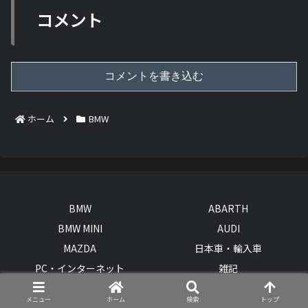
コメント
コメントを書き込む
ホーム
BMW
BMW
ABARTH
BMW MINI
AUDI
MAZDA
日本車・輸入車
PC・インターネット
雑記
© 2015 BMWとオープンカー、２台持ちは大変でした/GOCCHI.
メニュー
ホーム
検索
トップ