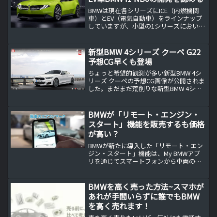
BMWは現在各シリーズにICE（内燃機関
車）とEV（電気自動車）をラインナップ
していますが、小型の1シリーズにおいて
も将来EV車を設定することを認めまし
た。
新型BMW 4シリーズ クーペ G22
予想CG早くも登場
ちょっと希望的観測が多い新型BMW 4シ
リーズ クーペの予想CG画像が公開されま
した。まだまだ荒削りな新型BMW 4シリ
ーズ クーペ 予想CG先日やっと新型BMW
3シリーズ セダン G20の実車を見てきま
したが、今回は早くも次期新型BMW...
BMWが「リモート・エンジン・
スタート」機能を販売するも価格
が高い？
BMWが新たに導入した「リモート・エン
ジン・スタート」機能は、My BMWアプ
リを通じてスマートフォンから車両のエ
ンジンを遠隔操作で起動し、快適な温度
に車内を調整することが可能です。特
に、暑い夏や寒い冬に便利で、出発前に
BMWを高く売った方法~スマホが
エアコンやヒーターを...
あれが手間いらずに誰でもBMW
を高く売れます！