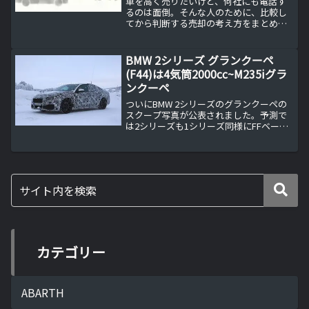
車を高く売りたいけど、何社にも電話す
るのは面倒。そんな人のために、比較し
てから判断する売却の考え方をまとめま
した。MOTA車買取の特徴と使い方を紹介
します。
BMW 2シリーズ グランクーペ
(F44)は4気筒2000cc~M235iグラ
ンクーペ
ついにBMW 2シリーズのグランクーペの
スクープ写真が公表されました。予測で
は2シリーズも1シリーズ同様にFFベース
の直列４気筒エンジンになる模様。
BMW2シリーズもFFへBMWの1シリーズが
FFへ移行することは既に決まっていまし
たが、BM...
カテゴリー
ABARTH