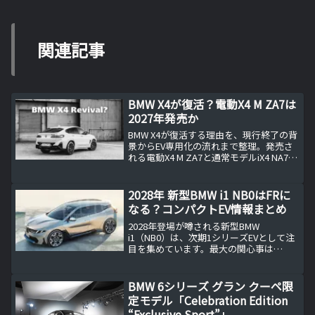
関連記事
BMW X4が復活？電動X4 M ZA7は
2027年発売か
BMW X4が復活する理由を、現行終了の背
景からEV専用化の流れまで整理。発売さ
れる電動X4 M ZA7と通常モデルiX4 NA7の
違い、BMW開発コードの読み方、M系EV
が車名にiを付けない名称戦略を確認す
る。さらにクアッドモーターなど電動M
2028年 新型BMW i1 NB0はFRに
の注目点と、Neue Klasse世代で2027年
なる？コンパクトEV情報まとめ
を目安とする登場時期の根拠を、余計な
推測を排して事実ベースで丁寧にまとめ
2028年登場が噂される新型BMW
た。
i1（NB0）は、次期1シリーズEVとして注
目を集めています。最大の関心事は
「FR（後輪駆動）になるのか？」という
点。本記事では、EVにおける駆動方式の
考え方や、バッテリー配置の特性、MINI
BMW 6シリーズ グラン クーペ限
とのプラットフォーム共有、ノイエ・ク
定モデル「Celebration Edition
ラッセとの関係を整理しながら、BMWら
“Exclusive Sport”」