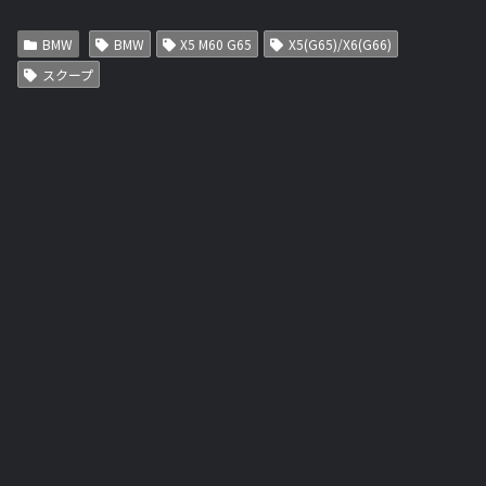
BMW
BMW
X5 M60 G65
X5(G65)/X6(G66)
スクープ