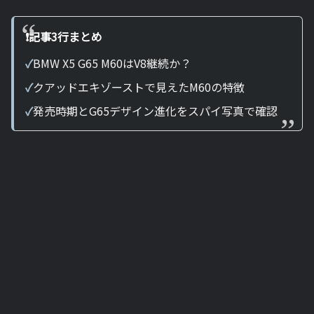
❗️記事3行まとめ
✓
BMW X5 G65 M60はV8継続か？
✓
クアッドエキゾーストで見えたM60の特徴
✓
発売時期とG65デザイン進化をスパイ写真で確認