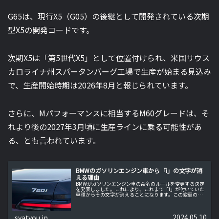
G65は、現行X5（G05）の後継として開発されている次期
型X5の開発コードです。
次期X5は「第5世代X5」として位置付けられ、米国サウス
カロライナ州スパータンバーグ工場で生産が始まる見込み
で、生産開始時期は2026年8月と報じられています。
さらに、Mパフォーマンスに相当するM60グレードは、そ
れより後の2027年3月頃に生産ラインに乗る可能性があ
る、とも言われています。
BMWのガソリンエンジン車から「i」の文字が消
える理由
BMWがガソリンエンジン車の命名のルールを変更する決定
を発表しました。これにより、これまで「i」が付いていた
車種からその文字が消えることになります。この変更の背
景には、BMWの新たな方針と電気自動車への集中がありま
す。
2024.05.10
syatyou.jp