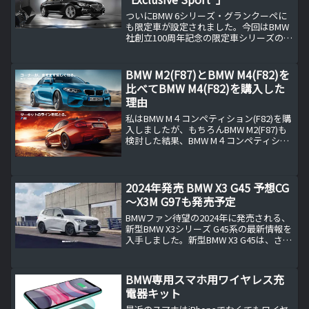
しい走りがどのように実現されるのかを
考察します。FRという形式そのものでは
ついにBMW 6シリーズ・グランクーペに
なく、EV時代の“走る歓び”に焦点を当
も限定車が設定されました。今回はBMW
て、BMW i1がどんなクルマになるのかを
社創立100周年記念の限定車シリーズのよ
冷静に読み解きます。
うですが、概ねこの手の限定車が設定さ
れる場合は、モデル末期での販売促進策
になりますね。BMW 6シリーズ グラン ク
BMW M2(F87)とBMW M4(F82)を
ーペC...
比べてBMW M4(F82)を購入した
理由
私はBMW M４コンペティション(F82)を購
入しましたが、もちろんBMW M2(F87)も
検討した結果、BMW M４コンペティショ
ン(F82)を購入した理由をお伝えします。
M2(F87)とM4(F82)を比較して私がBMW M
４コンペティ...
2024年発売 BMW X3 G45 予想CG
～X3M G97も発売予定
BMWファン待望の2024年に発売される、
新型BMW X3シリーズ G45系の最新情報を
入手しました。新型BMW X3 G45は、さら
なる進化を遂げたデザインとパフォーマ
ンスで、市場に登場予定です。さらに、
待望のX3M G97もラインアップ...
BMW専用スマホ用ワイヤレス充
電器キット