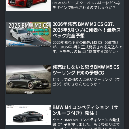
た
BMW 4シリーズ クーペ G22は一体どんな
デザインで販売されるのでしょうか？
2026年発売 BMW M2 CS G87、
2025年5月ついに発表へ！最新ス
ペック完全予想
2026年発売予定のBMW M2 CS（G87型）
が、2025年5月に正式発表される見込みで
す。Mモデルの頂点に位置するCSグレー
ドとして、エクステリア、インテリア、
S58型エンジンの性能、価格、発売スケジ
ュール、限定台数まで最新情報を徹底解
発売はしないと思うBMW M5 CS
説します。
ツーリング F90の予想CG
どうして欧州の人は速いツーリング（ワ
ゴン）が好きなんだろうか？
BMW M4 コンペティション（サ
ンルーフ付き）発注！
やっとBMW M4 コンペティションの発注
書に判子を押しました。もう後戻りはで
きません。BMW M4 コンペティション購