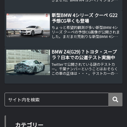
入金額やっと先日BMW M4 コンペティシ
ョンの発注書に判子を押しました。今ま
でで一番高価な車を発注したことになり
新型BMW 4シリーズ クーペ G22
ます。...
予想CG早くも登場
ちょっと希望的観測が多い新型BMW 4シ
リーズ クーペの予想CG画像が公開されま
した。まだまだ荒削りな新型BMW 4シリ
ーズ クーペ 予想CG先日やっと新型BMW
3シリーズ セダン G20の実車を見てきま
したが、今回は早くも次期新型BMW...
BMW Z4(G29)？トヨタ・スープ
ラ？日本での公道テスト実施中
Twitterで公開されている謎のテストカ
ー。千葉ナンバーということはおそらく
この車の正体は・・・。テストカーの正
体はBMW？それともトヨタ？首都高C1芝
公園付近にて偶然にも渋滞でじっくりと
れたスパイショットその1ちなみに前は
BMWの同じカ...
カテゴリー