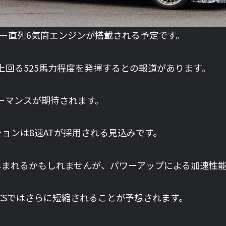
0リッター直列6気筒エンジンが搭載される予定です。
く上回る525馬力程度を発揮するとの報道があります。
ォーマンスが期待されます。
ョンは8速ATが採用される見込みです。
しまれるかもしれませんが、パワーアップによる加速性
M2 CSではさらに短縮されることが予想されます。