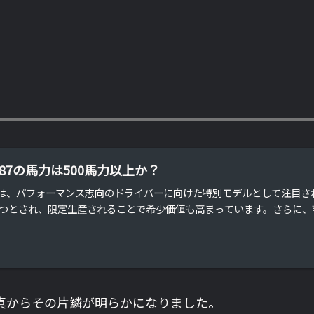
S G87の馬力は500馬力以上か？
 G87は、パフォーマンス志向のドライバーに向けた特別モデルとして注目
つとされ、限定生産されることで希少価値も高まっています。さらに、軽
ープ写真からその片鱗が明らかになりました。