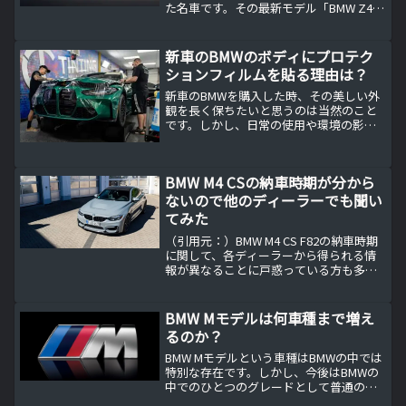
た名車です。その最新モデル「BMW Z4
M40i G29」は、マニュアルトランスミッ
ション（MT）を搭載することで、さらに
ドライバーとの一体感を追求していま
新車のBMWのボディにプロテク
す。...
ションフィルムを貼る理由は？
新車のBMWを購入した時、その美しい外
観を長く保ちたいと思うのは当然のこと
です。しかし、日常の使用や環境の影響
で塗装が劣化することは避けられませ
ん。そこで登場するのが、プロテクショ
ンフィルムです。このフィルムは、車の
BMW M4 CSの納車時期が分から
塗装を保護し、長期間にわ...
ないので他のディーラーでも聞い
てみた
（引用元：）BMW M4 CS F82の納車時期
に関して、各ディーラーから得られる情
報が異なることに戸惑っている方も多い
かもしれません。特に、納車を心待ちに
しているユーザーにとって、正確な納車
時期の情報は重要です。本記事では、私
BMW Mモデルは何車種まで増え
が実際に体験...
るのか？
BMW Mモデルという車種はBMWの中では
特別な存在です。しかし、今後はBMWの
中でのひとつのグレードとして普通のモ
デルになる可能性が高まっています。現