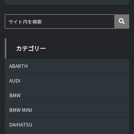
在日本では9車種ですが最大25モデルまで
拡大？・M2・M3・M4・M5・M6（クー
ペ、カ...
カテゴリー
ABARTH
AUDI
BMW
BMW MINI
DAIHATSU