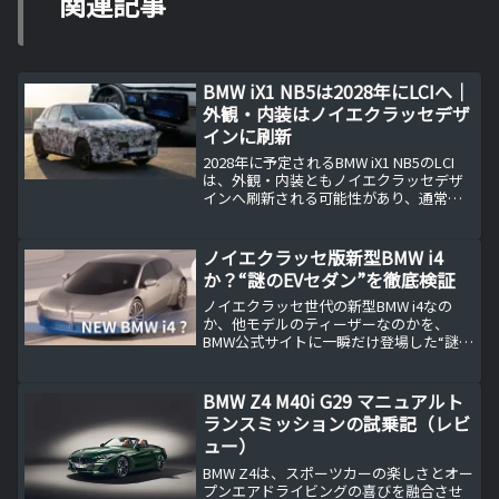
関連記事
BMW iX1 NB5は2028年にLCIへ｜
外観・内装はノイエクラッセデザ
インに刷新
2028年に予定されるBMW iX1 NB5のLCI
は、外観・内装ともノイエクラッセデザ
インへ刷新される可能性があり、通常の
フェイスリフトの枠を超える注目度で
す。本記事では変更点を事実ベースで整
理し、なぜiX1で次世代デザインを先行投
ノイエクラッセ版新型BMW i4
入するのかをBMWファン目線で考察。買
か？“謎のEVセダン”を徹底検証
い替え検討に役立つ判断材料をまとめま
す。
ノイエクラッセ世代の新型BMW i4なの
か、他モデルのティーザーなのかを、
BMW公式サイトに一瞬だけ登場した“謎の
EVセダン”を徹底検証。デザイン要素・技
術予測・発売時期・価格帯の見通しまで
平易に解説。次期i4の可能性とBMWのEV
BMW Z4 M40i G29 マニュアルト
戦略を要点整理で素早く理解できます。
ランスミッションの試乗記（レビ
ュー）
BMW Z4は、スポーツカーの楽しさとオー
プンエアドライビングの喜びを融合させ