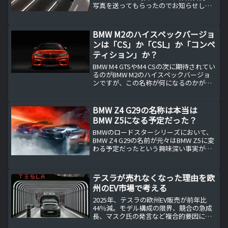
写真を送ってもらったのでお知らせしま
す。BMW M４コンペティション (F82)サン
ルーフ付きをルーフラッピング一部の
BMW ファンの方には「なんでサンルー...
BMW M2のハイスペックバージョ
ンは「CS」か「CSL」か「コンペ
ティション」か？
BMW M4 GTSやM4 CSの次に期待されてい
るのがBMW M2のハイスペックバージョ
ンですが、この名称が何になるのかが気
になります。「CSL」の可能性BMW M2の
ハイスペックバージョンが発売されるこ
とは周知の事実ですが、その名称が何...
BMW Z4 G29の名称は本当は
BMW Z5になる予定だった？
BMWのロードスターシリーズにおいて、
BMW Z4 G29の名前が元々はBMW Z5に変
わる予定だったという興味深い事実が明
らかになりました。BMWのデザイナーた
ちが検討したこの決定には、どのような
背景があったのでしょうか。ここでは、
テスラが売れなくなった理由を欧
その舞...
州のEV市場で考える
2025年、テスラの欧州EV販売が前年比
44％減。モデル構成の限界、競合の急成
長、マスク氏の発言など複合的要因によ
り「テスラが売れない理由」が鮮明に。