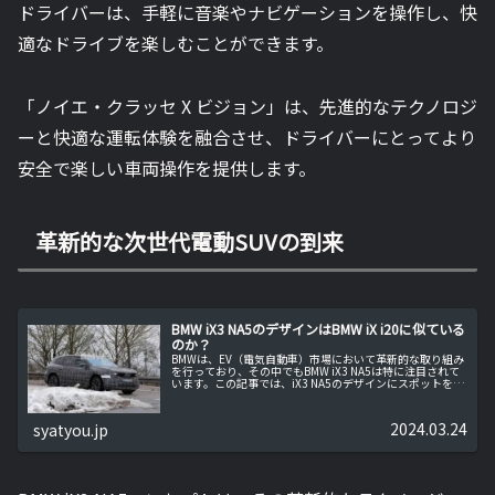
ドライバーは、手軽に音楽やナビゲーションを操作し、快
適なドライブを楽しむことができます。
「ノイエ・クラッセ X ビジョン」は、先進的なテクノロジ
ーと快適な運転体験を融合させ、ドライバーにとってより
安全で楽しい車両操作を提供します。
革新的な次世代電動SUVの到来
BMW iX3 NA5のデザインはBMW iX i20に似ている
のか？
BMWは、EV（電気自動車）市場において革新的な取り組み
を行っており、その中でもBMW iX3 NA5は特に注目されて
います。この記事では、iX3 NA5のデザインにスポットを当
て、その特徴やBMW iX i20との共通点についてお伝えし
ま...
2024.03.24
syatyou.jp