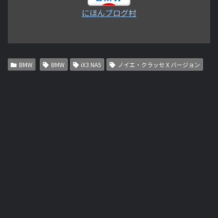
にほんブログ村
BMW
BMW
iX3 NA5
ノイエ・クラッセ X バージョン