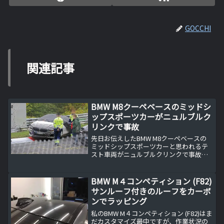
GOCCHI
関連記事
BMW M8クーペベースのミッドシ
ップスポーツカーがニュルブルク
リンクで事故
先日お伝えしたBMW M8クーペベースの
ミッドシップスポーツカーと思われるテ
スト車両がニュルブルクリンクで事故を
起こしました。
BMW M４コンペティション (F82)
サンルーフ付きのルーフをカーボ
ンでラッピング
私のBMW M４コンペティション (F82)はま
だカスタマイズ最中ですが、作業状況の